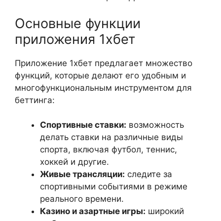
Основные функции
приложения 1хбет
Приложение 1хбет предлагает множество
функций, которые делают его удобным и
многофункциональным инструментом для
беттинга:
Спортивные ставки:
возможность
делать ставки на различные виды
спорта, включая футбол, теннис,
хоккей и другие.
Живые трансляции:
следите за
спортивными событиями в режиме
реального времени.
Казино и азартные игры:
широкий