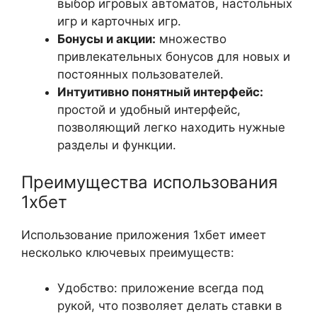
выбор игровых автоматов, настольных
игр и карточных игр.
Бонусы и акции:
множество
привлекательных бонусов для новых и
постоянных пользователей.
Интуитивно понятный интерфейс:
простой и удобный интерфейс,
позволяющий легко находить нужные
разделы и функции.
Преимущества использования
1хбет
Использование приложения 1хбет имеет
несколько ключевых преимуществ:
Удобство: приложение всегда под
рукой, что позволяет делать ставки в