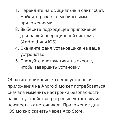
Перейдите на официальный сайт 1хбет.
Найдите раздел с мобильными
приложениями.
Выберите подходящее приложение
для вашей операционной системы
(Android или iOS).
Скачайте файл установщика на ваше
устройство.
Следуйте инструкциям на экране,
чтобы завершить установку.
Обратите внимание, что для установки
приложения на Android может потребоваться
сначала изменить настройки безопасности
вашего устройства, разрешив установку из
неизвестных источников. Приложение для
iOS можно скачать через App Store.