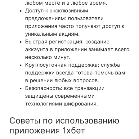
любом месте и в любое время.
Доступ к эксклюзивным
предложениям: пользователи
приложения часто получают доступ к
уникальным акциям.
Быстрая регистрация: создание
аккаунта в приложении занимает всего
несколько минут.
Круглосуточная поддержка: служба
поддержки всегда готова помочь вам
в решении любых вопросов.
Безопасность: все транзакции
защищены современными
технологиями шифрования.
Советы по использованию
приложения 1хбет