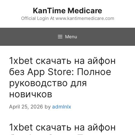
Skip
KanTime Medicare
to
content
Official Login At www.kantimemedicare.com
Menu
1xbet скачать на айфон
без App Store: Полное
руководство для
новичков
April 25, 2026
by
admlnlx
1xbet скачать на айфон