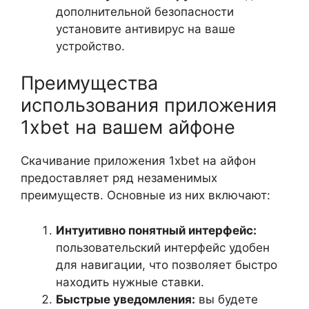
дополнительной безопасности
установите антивирус на ваше
устройство.
Преимущества
использования приложения
1xbet на вашем айфоне
Скачивание приложения 1xbet на айфон
предоставляет ряд незаменимых
преимуществ. Основные из них включают:
Интуитивно понятный интерфейс:
пользовательский интерфейс удобен
для навигации, что позволяет быстро
находить нужные ставки.
Быстрые уведомления:
вы будете