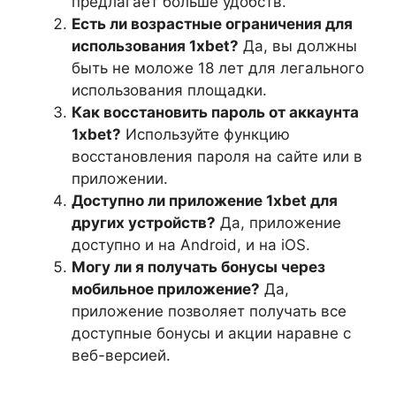
предлагает больше удобств.
Есть ли возрастные ограничения для
использования 1xbet?
Да, вы должны
быть не моложе 18 лет для легального
использования площадки.
Как восстановить пароль от аккаунта
1xbet?
Используйте функцию
восстановления пароля на сайте или в
приложении.
Доступно ли приложение 1xbet для
других устройств?
Да, приложение
доступно и на Android, и на iOS.
Могу ли я получать бонусы через
мобильное приложение?
Да,
приложение позволяет получать все
доступные бонусы и акции наравне с
веб-версией.