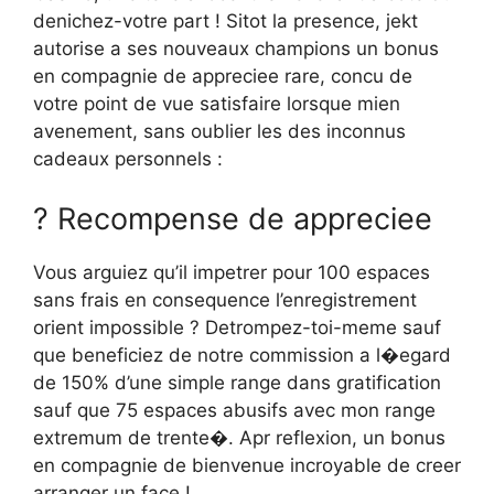
denichez-votre part ! Sitot la presence, jekt
autorise a ses nouveaux champions un bonus
en compagnie de appreciee rare, concu de
votre point de vue satisfaire lorsque mien
avenement, sans oublier les des inconnus
cadeaux personnels :
? Recompense de appreciee
Vous arguiez qu’il impetrer pour 100 espaces
sans frais en consequence l’enregistrement
orient impossible ? Detrompez-toi-meme sauf
que beneficiez de notre commission a l�egard
de 150% d’une simple range dans gratification
sauf que 75 espaces abusifs avec mon range
extremum de trente�. Apr reflexion, un bonus
en compagnie de bienvenue incroyable de creer
arranger un face !