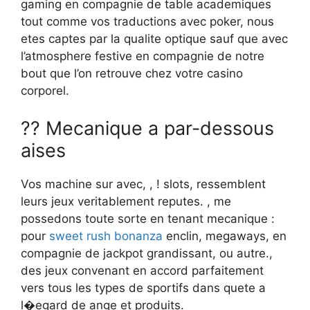
gaming en compagnie de table academiques
tout comme vos traductions avec poker, nous
etes captes par la qualite optique sauf que avec
l’atmosphere festive en compagnie de notre
bout que l’on retrouve chez votre casino
corporel.
?? Mecanique a par-dessous
aises
Vos machine sur avec, , ! slots, ressemblent
leurs jeux veritablement reputes. , me
possedons toute sorte en tenant mecanique :
pour
sweet rush bonanza
enclin, megaways, en
compagnie de jackpot grandissant, ou autre.,
des jeux convenant en accord parfaitement
vers tous les types de sportifs dans quete a
l�egard de ange et produits.