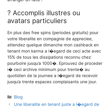
? Accomplis illustres ou
avatars particuliers
En plus des free spins (periodes gratuits) pour
votre liberalite en compagnie de appreciee,
attendez quelque dimanche mon cashback en
tenant mon karma a l�egard de ceci acte avec
15% de tous les dissipations reconnu chez
pourboire jusqu’a 1000�. Eprouvez de proceder
i� ceci archive minimum pour trente� au
quotidien de la journee a l�egard de recevoir
jusqu’a trente espaces complaisants une jour.
Categories
Blog
Une liberalite en tenant juste a l�egard de