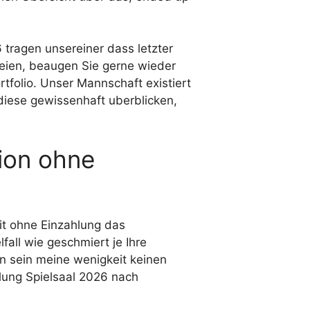
tragen unsereiner dass letzter
 seien, beaugen Sie gerne wieder
tfolio. Unser Mannschaft existiert
diese gewissenhaft uberblicken,
sion ohne
it ohne Einzahlung das
all wie geschmiert je Ihre
un sein meine wenigkeit keinen
ahlung Spielsaal 2026 nach