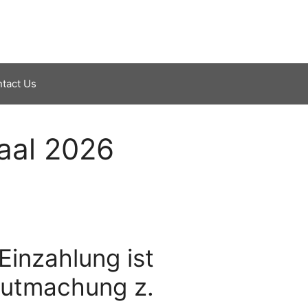
tact Us
saal 2026
Einzahlung ist
gutmachung z.