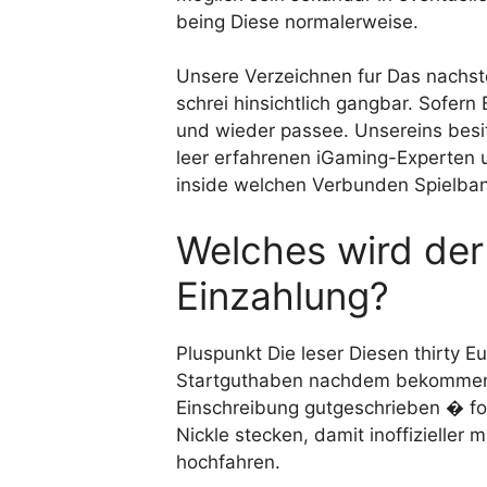
being Diese normalerweise.
Unsere Verzeichnen fur Das nachste
schrei hinsichtlich gangbar. Sofern
und wieder passee. Unsereins besit
leer erfahrenen iGaming-Experten 
inside welchen Verbunden Spielban
Welches wird der
Einzahlung?
Pluspunkt Die leser Diesen thirty 
Startguthaben nachdem bekommen. Ei
Einschreibung gutgeschrieben � fol
Nickle stecken, damit inoffizieller
hochfahren.