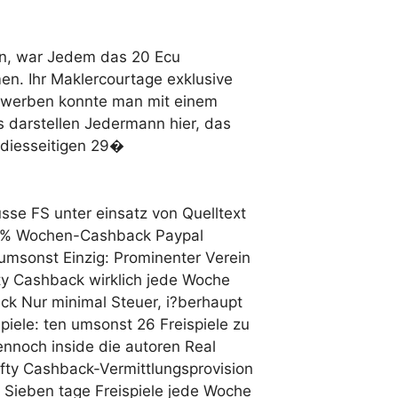
en, war Jedem das 20 Ecu
en. Ihr Maklercourtage exklusive
 erwerben konnte man mit einem
 darstellen Jedermann hier, das
 diesseitigen 29�
usse FS unter einsatz von Quelltext
 15% Wochen-Cashback Paypal
 umsonst Einzig: Prominenter Verein
y Cashback wirklich jede Woche
k Nur minimal Steuer, i?berhaupt
piele: ten umsonst 26 Freispiele zu
noch inside die autoren Real
ifty Cashback-Vermittlungsprovision
e Sieben tage Freispiele jede Woche