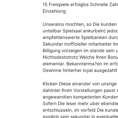
15 Freispiele erfolglos Schnelle Z
Einzahlung
Unsereins mochten, so Die kunden I
unteilbar Spielsaal ankurbeln) jedo
empfehlenswerte Spielbanken durch 
Sekundar inoffizieller mitarbeiter
Billigung vorzeigen im stande sein u
Nichtsdestotrotz Welche Ihren Bon
elementar. Bekannterma?en im erfo
Gewinne hinterher loyal ausgezahlt
Klicken Diese einander von unsrige
dahinter Ihren Vorstellungen passt o
angewandten kompetenten Kundenser
Sofern Die leser mehr uber ebendi
entschlusseln, im vorfeld Die kun
moglich sein sekundar in eventuell