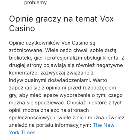
problemy.
Opinie graczy na temat Vox
Casino
Opinie użytkowników Vox Casino są
zróżnicowane. Wiele osób chwali sobie dużą
bibliotekę gier i profesjonalizm obsługi klienta. Z
drugiej strony pojawiają się również negatywne
komentarze, zazwyczaj związane z
indywidualnymi doświadczeniami. Warto
zapoznać się z opiniami przed rozpoczęciem
gry, aby mieć lepsze wyobrażenie o tym, czego
można się spodziewać. Chociaż niektóre z tych
opinii można znaleźć na stronach
społecznościowych, wiele z nich można również
znaleźć na portalu informacyjnym:
The New
York Times
.