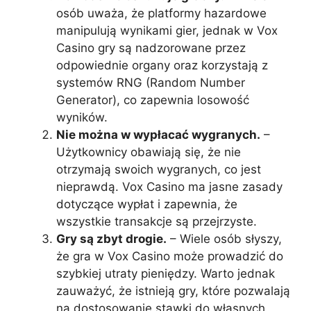
osób uważa, że platformy hazardowe
manipulują wynikami gier, jednak w Vox
Casino gry są nadzorowane przez
odpowiednie organy oraz korzystają z
systemów RNG (Random Number
Generator), co zapewnia losowość
wyników.
Nie można w wypłacać wygranych.
–
Użytkownicy obawiają się, że nie
otrzymają swoich wygranych, co jest
nieprawdą. Vox Casino ma jasne zasady
dotyczące wypłat i zapewnia, że
wszystkie transakcje są przejrzyste.
Gry są zbyt drogie.
– Wiele osób słyszy,
że gra w Vox Casino może prowadzić do
szybkiej utraty pieniędzy. Warto jednak
zauważyć, że istnieją gry, które pozwalają
na dostosowanie stawki do własnych