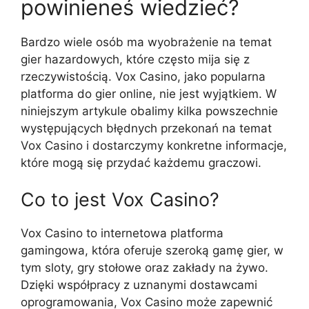
powinieneś wiedzieć?
Bardzo wiele osób ma wyobrażenie na temat
gier hazardowych, które często mija się z
rzeczywistością. Vox Casino, jako popularna
platforma do gier online, nie jest wyjątkiem. W
niniejszym artykule obalimy kilka powszechnie
występujących błędnych przekonań na temat
Vox Casino i dostarczymy konkretne informacje,
które mogą się przydać każdemu graczowi.
Co to jest Vox Casino?
Vox Casino to internetowa platforma
gamingowa, która oferuje szeroką gamę gier, w
tym sloty, gry stołowe oraz zakłady na żywo.
Dzięki współpracy z uznanymi dostawcami
oprogramowania, Vox Casino może zapewnić