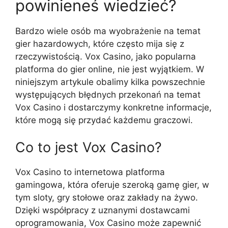
powinieneś wiedzieć?
Bardzo wiele osób ma wyobrażenie na temat
gier hazardowych, które często mija się z
rzeczywistością. Vox Casino, jako popularna
platforma do gier online, nie jest wyjątkiem. W
niniejszym artykule obalimy kilka powszechnie
występujących błędnych przekonań na temat
Vox Casino i dostarczymy konkretne informacje,
które mogą się przydać każdemu graczowi.
Co to jest Vox Casino?
Vox Casino to internetowa platforma
gamingowa, która oferuje szeroką gamę gier, w
tym sloty, gry stołowe oraz zakłady na żywo.
Dzięki współpracy z uznanymi dostawcami
oprogramowania, Vox Casino może zapewnić