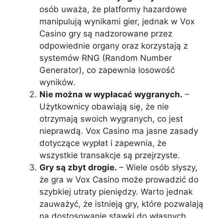
osób uważa, że platformy hazardowe
manipulują wynikami gier, jednak w Vox
Casino gry są nadzorowane przez
odpowiednie organy oraz korzystają z
systemów RNG (Random Number
Generator), co zapewnia losowość
wyników.
Nie można w wypłacać wygranych.
–
Użytkownicy obawiają się, że nie
otrzymają swoich wygranych, co jest
nieprawdą. Vox Casino ma jasne zasady
dotyczące wypłat i zapewnia, że
wszystkie transakcje są przejrzyste.
Gry są zbyt drogie.
– Wiele osób słyszy,
że gra w Vox Casino może prowadzić do
szybkiej utraty pieniędzy. Warto jednak
zauważyć, że istnieją gry, które pozwalają
na dostosowanie stawki do własnych