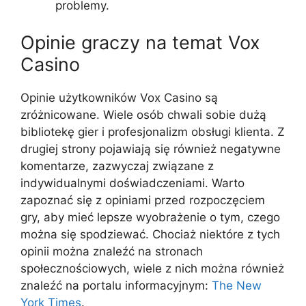
problemy.
Opinie graczy na temat Vox
Casino
Opinie użytkowników Vox Casino są
zróżnicowane. Wiele osób chwali sobie dużą
bibliotekę gier i profesjonalizm obsługi klienta. Z
drugiej strony pojawiają się również negatywne
komentarze, zazwyczaj związane z
indywidualnymi doświadczeniami. Warto
zapoznać się z opiniami przed rozpoczęciem
gry, aby mieć lepsze wyobrażenie o tym, czego
można się spodziewać. Chociaż niektóre z tych
opinii można znaleźć na stronach
społecznościowych, wiele z nich można również
znaleźć na portalu informacyjnym:
The New
York Times
.