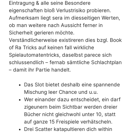
Eintragung & alle seine Besondere
eigenschaften bloß Verlustrisiko probieren.
Aufmerksam liegt sera im diesseitigen Werten,
ob man weitere nach Aussicht ferner in
Sicherheit gerieren möchte.
Verständlicherweise existireren dies bzgl. Book
of Ra Tricks auf keinen fall wirkliche
Spielautomatentricks, daselbst parece sich
schlussendlich – fernab sämtliche Schlachtplan
– damit ihr Partie handelt.
Das Slot bietet deshalb eine spannende
Mischung leer Chance und u.u.
Wer einander dazu entscheidet, ein darf
zigeunern beim Sichtbar werden dreier
Bücher nicht gleichwohl unter 10, statt
auf ganze 15 Freispiele verhätscheln.
Drei Scatter katapultieren dich within