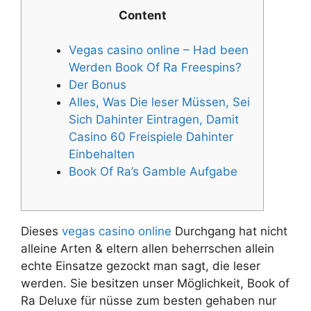
Content
Vegas casino online – Had been
Werden Book Of Ra Freespins?
Der Bonus
Alles, Was Die leser Müssen, Sei
Sich Dahinter Eintragen, Damit
Casino 60 Freispiele Dahinter
Einbehalten
Book Of Ra’s Gamble Aufgabe
Dieses
vegas casino online
Durchgang hat nicht
alleine Arten & eltern allen beherrschen allein
echte Einsatze gezockt man sagt, die leser
werden. Sie besitzen unser Möglichkeit, Book of
Ra Deluxe für nüsse zum besten gehaben nur