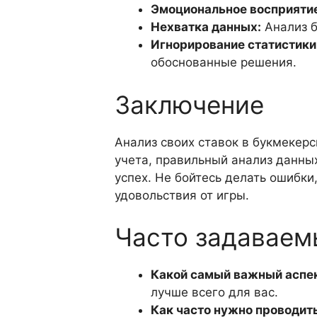
Эмоциональное восприяти
Нехватка данных:
Анализ б
Игнорирование статистики
обоснованные решения.
Заключение
Анализ своих ставок в букмекер
учета, правильный анализ данных
успех. Не бойтесь делать ошибки
удовольствия от игры.
Часто задаваем
Какой самый важный аспек
лучше всего для вас.
Как часто нужно проводить