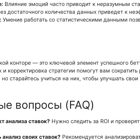
е:
Влияние эмоций часто приводит к неразумным ст
ез достаточного количества данных приведет к не
:
Умение работать со статистическими данными поз
ской конторе — это ключевой элемент успешного бе
 и корректировка стратегии помогут вам сократить
, но старайтесь учиться на них, чтобы улучшать сво
ые вопросы (FAQ)
т анализа ставок?
Нужно следить за ROI и проверят
 анализ своих ставок?
Рекомендуется анализироват