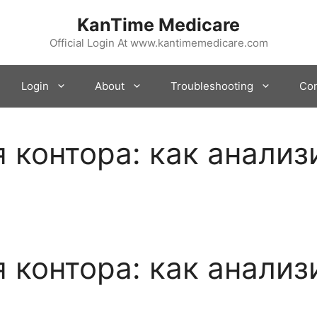
KanTime Medicare
Official Login At www.kantimemedicare.com
Login
About
Troubleshooting
Con
 контора: как анализ
 контора: как анализ