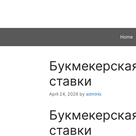
Skip
to
content
Home
Букмекерская
ставки
April 24, 2026
by
admlnlx
Букмекерская
ставки