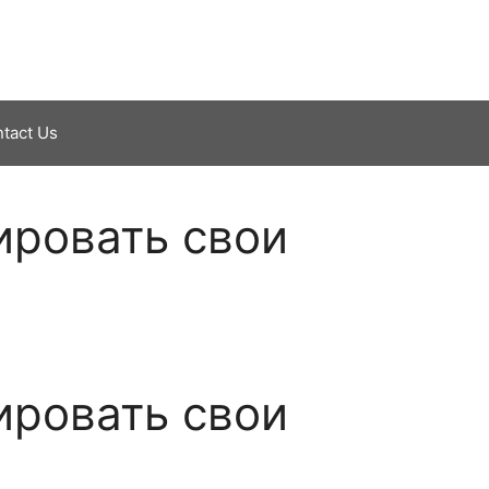
tact Us
ировать свои
ировать свои