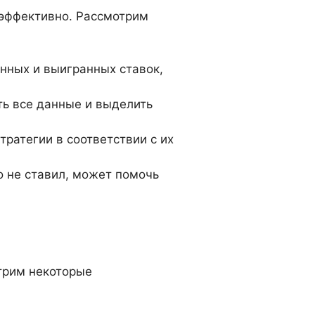
 эффективно. Рассмотрим
нных и выигранных ставок,
ь все данные и выделить
тратегии в соответствии с их
о не ставил, может помочь
трим некоторые