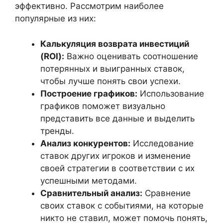
эффективно. Рассмотрим наиболее
популярные из них:
Калькуляция возврата инвестиций
(ROI):
Важно оценивать соотношение
потерянных и выигранных ставок,
чтобы лучше понять свои успехи.
Построение графиков:
Использование
графиков поможет визуально
представить все данные и выделить
тренды.
Анализ конкурентов:
Исследование
ставок других игроков и изменение
своей стратегии в соответствии с их
успешными методами.
Сравнительный анализ:
Сравнение
своих ставок с событиями, на которые
никто не ставил, может помочь понять,