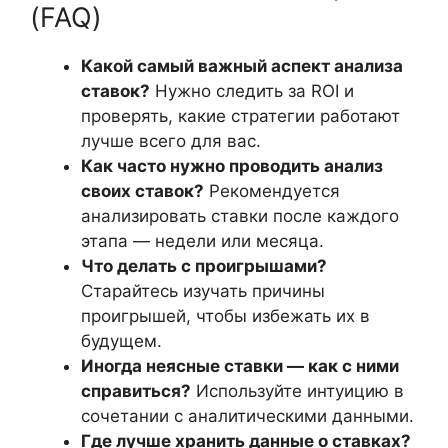
(FAQ)
Какой самый важный аспект анализа
ставок?
Нужно следить за ROI и
проверять, какие стратегии работают
лучше всего для вас.
Как часто нужно проводить анализ
своих ставок?
Рекомендуется
анализировать ставки после каждого
этапа — недели или месяца.
Что делать с проигрышами?
Старайтесь изучать причины
проигрышей, чтобы избежать их в
будущем.
Иногда неясные ставки — как с ними
справиться?
Используйте интуицию в
сочетании с аналитическими данными.
Где лучше хранить данные о ставках?