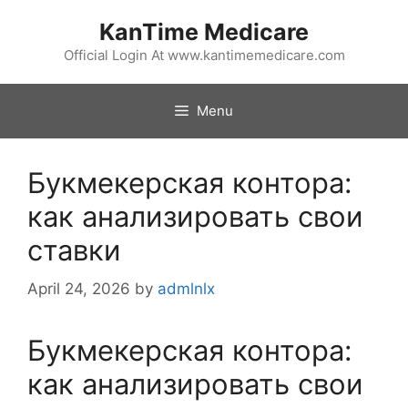
Skip
KanTime Medicare
to
content
Official Login At www.kantimemedicare.com
Menu
Букмекерская контора:
как анализировать свои
ставки
April 24, 2026
by
admlnlx
Букмекерская контора:
как анализировать свои