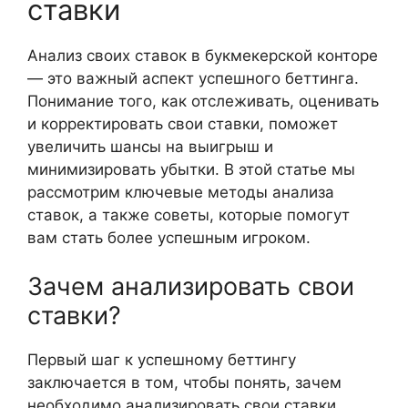
ставки
Анализ своих ставок в букмекерской конторе
— это важный аспект успешного беттинга.
Понимание того, как отслеживать, оценивать
и корректировать свои ставки, поможет
увеличить шансы на выигрыш и
минимизировать убытки. В этой статье мы
рассмотрим ключевые методы анализа
ставок, а также советы, которые помогут
вам стать более успешным игроком.
Зачем анализировать свои
ставки?
Первый шаг к успешному беттингу
заключается в том, чтобы понять, зачем
необходимо анализировать свои ставки.