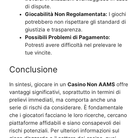
di dispute.
Giocabilità Non Regolamentata:
I giochi
potrebbero non rispettare gli standard di
giustizia e trasparenza.
Possibili Problemi di Pagamento:
Potresti avere difficoltà nel prelevare le
tue vincite.
Conclusione
In sintesi, giocare in un
Casino Non AAMS
offre
vantaggi significativi, soprattutto in termini di
prelievi immediati, ma comporta anche una
serie di rischi da considerare. È fondamentale
che i giocatori facciano le loro ricerche, cercano
piattaforme affidabili e siano consapevoli dei
rischi potenziali. Per ulteriori informazioni sul