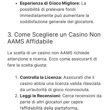
Esperienza di Gioco Migliore:
La
possibilità di prelevare fondi
immediatamente può aumentare la
soddisfazione generale del giocatore.
3. Come Scegliere un Casino Non
AAMS Affidabile
La scelta di un casino non AAMS richiede
attenzione e ricerca. Ecco come assicurarti di
fare la scelta giusta:
Controlla la Licenza:
Assicurati che il
casino abbia una licenza valida rilasciata
da un’autorità di gioco riconosciuta.
Leggi le Recensioni:
Cerca recensioni da
parte di altri giocatori per capire
l’affidabilità della piattaforma.