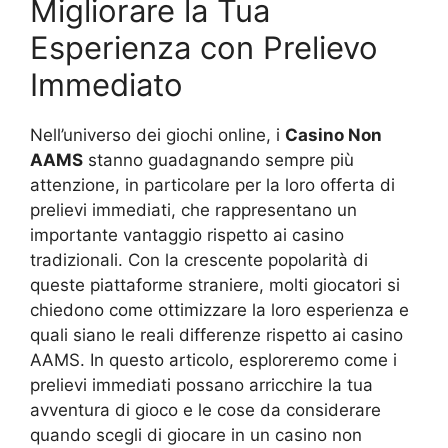
Migliorare la Tua
Esperienza con Prelievo
Immediato
Nell’universo dei giochi online, i
Casino Non
AAMS
stanno guadagnando sempre più
attenzione, in particolare per la loro offerta di
prelievi immediati, che rappresentano un
importante vantaggio rispetto ai casino
tradizionali. Con la crescente popolarità di
queste piattaforme straniere, molti giocatori si
chiedono come ottimizzare la loro esperienza e
quali siano le reali differenze rispetto ai casino
AAMS. In questo articolo, esploreremo come i
prelievi immediati possano arricchire la tua
avventura di gioco e le cose da considerare
quando scegli di giocare in un casino non