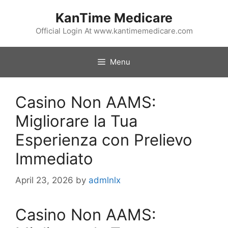
Skip
KanTime Medicare
to
content
Official Login At www.kantimemedicare.com
Menu
Casino Non AAMS:
Migliorare la Tua
Esperienza con Prelievo
Immediato
April 23, 2026
by
admlnlx
Casino Non AAMS: