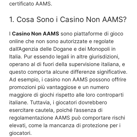
certificato AAMS.
1. Cosa Sono i Casino Non AAMS?
I
Casino Non AAMS
sono piattaforme di gioco
online che non sono autorizzate e regolate
dall’Agenzia delle Dogane e dei Monopoli in
Italia. Pur essendo legali in altre giurisdizioni,
operano al di fuori della supervisione italiana, e
questo comporta alcune differenze significative.
Ad esempio, i casino non AAMS possono offrire
promozioni più vantaggiose e un numero
maggiore di giochi rispetto alle loro controparti
italiane. Tuttavia, i giocatori dovrebbero
esercitare cautela, poiché l’assenza di
regolamentazione AAMS può comportare rischi
elevati, come la mancanza di protezione per i
giocatori.