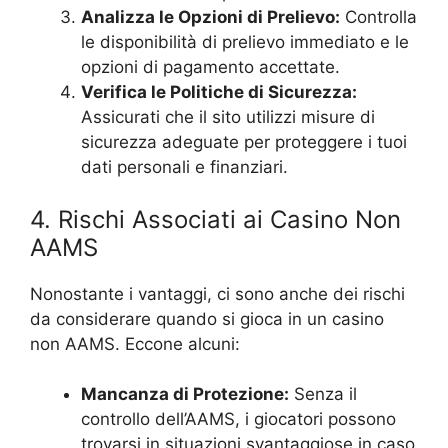
Analizza le Opzioni di Prelievo:
Controlla
le disponibilità di prelievo immediato e le
opzioni di pagamento accettate.
Verifica le Politiche di Sicurezza:
Assicurati che il sito utilizzi misure di
sicurezza adeguate per proteggere i tuoi
dati personali e finanziari.
4. Rischi Associati ai Casino Non
AAMS
Nonostante i vantaggi, ci sono anche dei rischi
da considerare quando si gioca in un casino
non AAMS. Eccone alcuni:
Mancanza di Protezione:
Senza il
controllo dell’AAMS, i giocatori possono
trovarsi in situazioni svantaggiose in caso