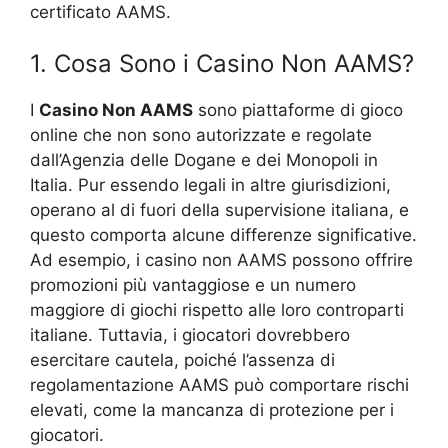
certificato AAMS.
1. Cosa Sono i Casino Non AAMS?
I
Casino Non AAMS
sono piattaforme di gioco
online che non sono autorizzate e regolate
dall’Agenzia delle Dogane e dei Monopoli in
Italia. Pur essendo legali in altre giurisdizioni,
operano al di fuori della supervisione italiana, e
questo comporta alcune differenze significative.
Ad esempio, i casino non AAMS possono offrire
promozioni più vantaggiose e un numero
maggiore di giochi rispetto alle loro controparti
italiane. Tuttavia, i giocatori dovrebbero
esercitare cautela, poiché l’assenza di
regolamentazione AAMS può comportare rischi
elevati, come la mancanza di protezione per i
giocatori.