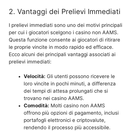
2. Vantaggi dei Prelievi Immediati
I prelievi immediati sono uno dei motivi principali
per cui i giocatori scelgono i casino non AAMS.
Questa funzione consente ai giocatori di ritirare
le proprie vincite in modo rapido ed efficace.
Ecco alcuni dei principali vantaggi associati ai
prelievi immediati:
Velocità:
Gli utenti possono ricevere le
loro vincite in pochi minuti, a differenza
dei tempi di attesa prolungati che si
trovano nei casino AAMS.
Comodità:
Molti casino non AAMS
offrono più opzioni di pagamento, inclusi
portafogli elettronici e criptovalute,
rendendo il processo più accessibile.