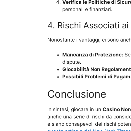
Verifica le Politiche di Sicu
personali e finanziari.
4. Rischi Associati 
Nonostante i vantaggi, ci sono anc
Mancanza di Protezione:
Sen
dispute.
Giocabilità Non Regolament
Possibili Problemi di Pagam
Conclusione
In sintesi, giocare in un
Casino No
anche una serie di rischi da conside
e siano consapevoli dei rischi potenz