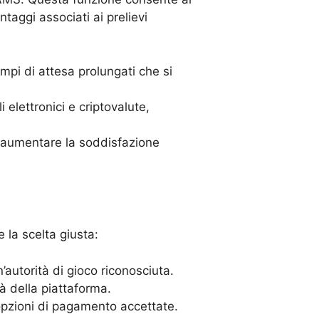
ntaggi associati ai prelievi
empi di attesa prolungati che si
elettronici e criptovalute,
 aumentare la soddisfazione
 la scelta giusta:
’autorità di gioco riconosciuta.
tà della piattaforma.
 opzioni di pagamento accettate.