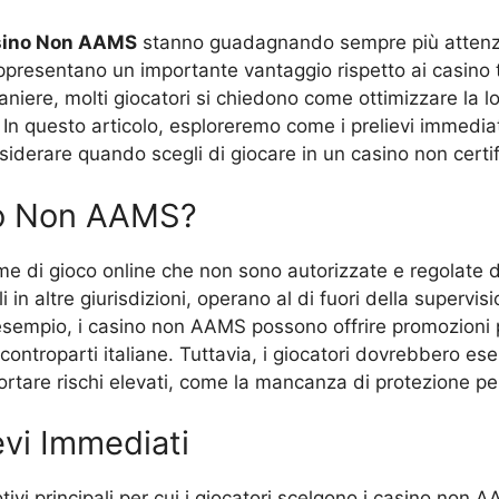
ino Non AAMS
stanno guadagnando sempre più attenzion
appresentano un importante vantaggio rispetto ai casino 
aniere, molti giocatori si chiedono come ottimizzare la lo
In questo articolo, esploreremo come i prelievi immediat
siderare quando scegli di giocare in un casino non cert
no Non AAMS?
e di gioco online che non sono autorizzate e regolate d
i in altre giurisdizioni, operano al di fuori della supervi
d esempio, i casino non AAMS possono offrire promozioni
 controparti italiane. Tuttavia, i giocatori dovrebbero ese
re rischi elevati, come la mancanza di protezione per 
evi Immediati
tivi principali per cui i giocatori scelgono i casino no