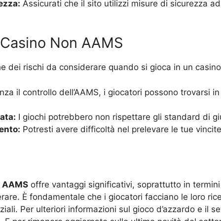
rezza:
Assicurati che il sito utilizzi misure di sicurezza a
ai Casino Non AAMS
he dei rischi da considerare quando si gioca in un casi
za il controllo dell’AAMS, i giocatori possono trovarsi in
ata:
I giochi potrebbero non rispettare gli standard di gi
ento:
Potresti avere difficoltà nel prelevare le tue vincite
n AAMS
offre vantaggi significativi, soprattutto in termi
rare. È fondamentale che i giocatori facciano le loro ric
iali. Per ulteriori informazioni sul gioco d’azzardo e il s