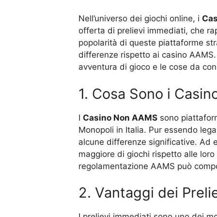
Nell’universo dei giochi online, i
Cas
offerta di prelievi immediati, che r
popolarità di queste piattaforme str
differenze rispetto ai casino AAMS. 
avventura di gioco e le cose da con
1. Cosa Sono i Casi
I
Casino Non AAMS
sono piattaform
Monopoli in Italia. Pur essendo legal
alcune differenze significative. A
maggiore di giochi rispetto alle loro
regolamentazione AAMS può comporta
2. Vantaggi dei Preli
I prelievi immediati sono uno dei mo