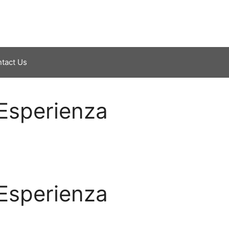
tact Us
 Esperienza
 Esperienza