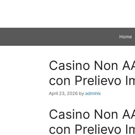
Skip
to
content
Home
Casino Non AA
con Prelievo 
April 23, 2026
by
admlnlx
Casino Non AA
con Prelievo 