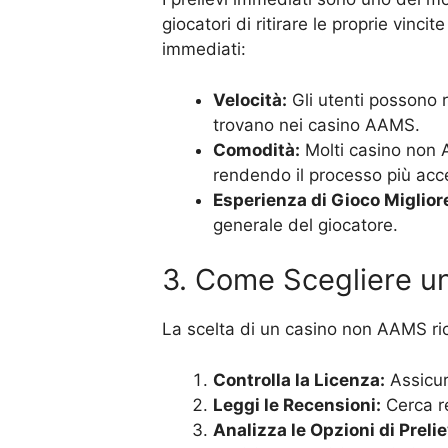
giocatori di ritirare le proprie vinci
immediati:
Velocità:
Gli utenti possono ri
trovano nei casino AAMS.
Comodità:
Molti casino non A
rendendo il processo più acce
Esperienza di Gioco Miglior
generale del giocatore.
3. Come Scegliere u
La scelta di un casino non AAMS rich
Controlla la Licenza:
Assicura
Leggi le Recensioni:
Cerca re
Analizza le Opzioni di Prelie