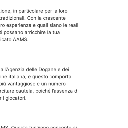
e, in particolare per la loro
tradizionali. Con la crescente
ro esperienza e quali siano le reali
i possano arricchire la tua
ificato AAMS.
all’Agenzia delle Dogane e dei
sione italiana, e questo comporta
 più vantaggiose e un numero
rcitare cautela, poiché l’assenza di
i giocatori.
n AAMS. Questa funzione consente ai