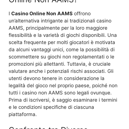
I
Casino Online Non AAMS
offrono
un’alternativa intrigante ai tradizionali casino
AAMS, principalmente per la loro maggiore
flessibilità e la varietà di giochi disponibili. Una
scelta frequente per molti giocatori è motivata
da alcuni vantaggi unici, come la possibilità di
scommettere su giochi non regolamentati o le
promozioni più allettanti. Tuttavia, è cruciale
valutare anche i potenziali rischi associati. Gli
utenti devono tenere in considerazione la
legalità del gioco nel proprio paese, poiché non
tutti i casino non AAMS sono legali ovunque.
Prima di iscriversi, è saggio esaminare i termini
e le condizioni specifiche di ciascuna
piattaforma.