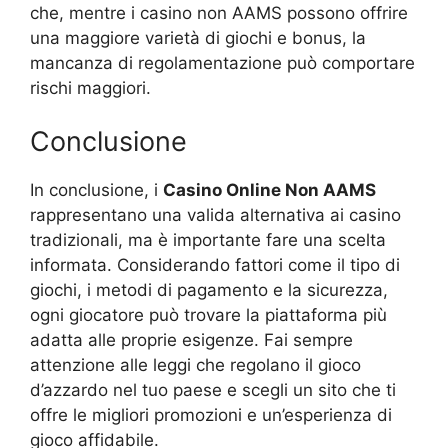
che, mentre i casino non AAMS possono offrire
una maggiore varietà di giochi e bonus, la
mancanza di regolamentazione può comportare
rischi maggiori.
Conclusione
In conclusione, i
Casino Online Non AAMS
rappresentano una valida alternativa ai casino
tradizionali, ma è importante fare una scelta
informata. Considerando fattori come il tipo di
giochi, i metodi di pagamento e la sicurezza,
ogni giocatore può trovare la piattaforma più
adatta alle proprie esigenze. Fai sempre
attenzione alle leggi che regolano il gioco
d’azzardo nel tuo paese e scegli un sito che ti
offre le migliori promozioni e un’esperienza di
gioco affidabile.