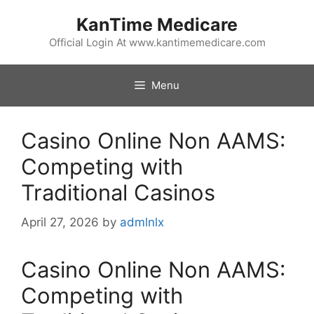
Skip
KanTime Medicare
to
content
Official Login At www.kantimemedicare.com
Menu
Casino Online Non AAMS:
Competing with
Traditional Casinos
April 27, 2026
by
admlnlx
Casino Online Non AAMS:
Competing with