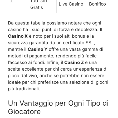
Z
100 Giri
Live Casino
Bonifico
Gratis
Da questa tabella possiamo notare che ogni
casino ha i suoi punti di forza e debolezza. Il
Casino X
è noto per i suoi alti bonus e la
sicurezza garantita da un certificato SSL,
mentre il
Casino Y
offre una vasta gamma di
metodi di pagamento, rendendo più facile
l’accesso ai fondi. Infine, il
Casino Z
è una
scelta eccellente per chi cerca un’esperienza di
gioco dal vivo, anche se potrebbe non essere
ideale per chi preferisce una selezione di giochi
più tradizionali.
Un Vantaggio per Ogni Tipo di
Giocatore