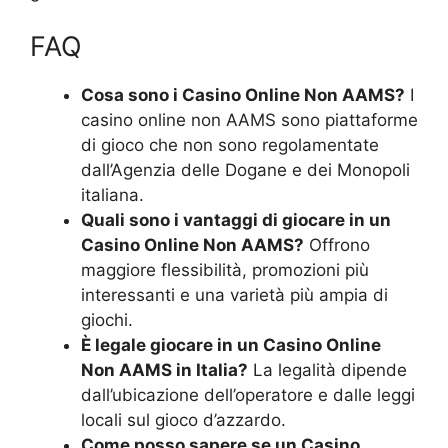
FAQ
Cosa sono i Casino Online Non AAMS?
I
casino online non AAMS sono piattaforme
di gioco che non sono regolamentate
dall’Agenzia delle Dogane e dei Monopoli
italiana.
Quali sono i vantaggi di giocare in un
Casino Online Non AAMS?
Offrono
maggiore flessibilità, promozioni più
interessanti e una varietà più ampia di
giochi.
È legale giocare in un Casino Online
Non AAMS in Italia?
La legalità dipende
dall’ubicazione dell’operatore e dalle leggi
locali sul gioco d’azzardo.
Come posso sapere se un Casino