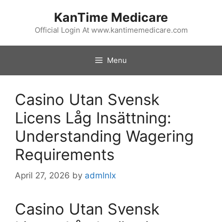
Skip
KanTime Medicare
to
content
Official Login At www.kantimemedicare.com
Menu
Casino Utan Svensk
Licens Låg Insättning:
Understanding Wagering
Requirements
April 27, 2026
by
admlnlx
Casino Utan Svensk