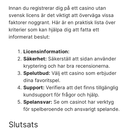
Innan du registrerar dig på ett casino utan
svensk licens är det viktigt att överväga vissa
faktorer noggrant. Här är en praktisk lista över
kriterier som kan hjälpa dig att fatta ett
informerat beslut:
Licensinformation:
Säkerhet:
Säkerställ att sidan använder
kryptering och har bra recensionerna.
Spelutbud:
Välj ett casino som erbjuder
dina favoritspel.
Support:
Verifiera att det finns tillgänglig
kundsupport för frågor och hjälp.
Spelansvar:
Se om casinot har verktyg
för spelberoende och ansvarigt spelande.
Slutsats