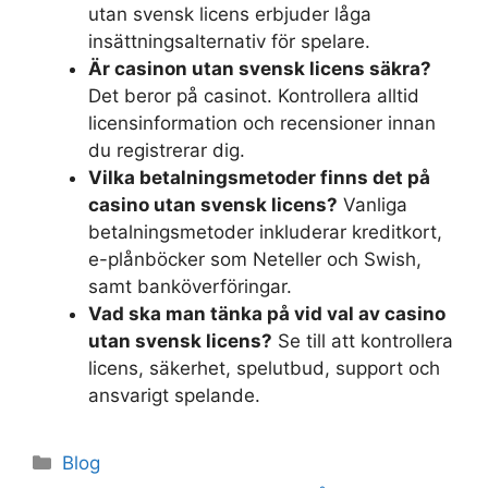
utan svensk licens erbjuder låga
insättningsalternativ för spelare.
Är casinon utan svensk licens säkra?
Det beror på casinot. Kontrollera alltid
licensinformation och recensioner innan
du registrerar dig.
Vilka betalningsmetoder finns det på
casino utan svensk licens?
Vanliga
betalningsmetoder inkluderar kreditkort,
e-plånböcker som Neteller och Swish,
samt banköverföringar.
Vad ska man tänka på vid val av casino
utan svensk licens?
Se till att kontrollera
licens, säkerhet, spelutbud, support och
ansvarigt spelande.
Categories
Blog