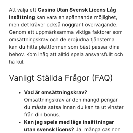
Att välja ett
Casino Utan Svensk Licens Låg
Insättning
kan vara en spännande möjlighet,
men det kräver också noggrant övervägande.
Genom att uppmärksamma viktiga faktorer som
omsättningskrav och de erbjudna tjänsterna
kan du hitta plattformen som bäst passar dina
behov. Kom ihåg att alltid spela ansvarsfullt och
ha kul.
Vanligt Ställda Frågor (FAQ)
Vad är omsättningskrav?
Omsättningskrav är den mängd pengar
du måste satsa innan du kan ta ut vinster
från din bonus.
Kan jag spela med låga insättningar
utan svensk licens?
Ja, många casinon