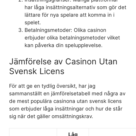
har låga insättningsalternativ som gör det
lättare för nya spelare att komma in i
spelet.
Betalningsmetoder: Olika casinon
erbjuder olika betalningsmetoder vilket
kan påverka din spelupplevelse.
Jämförelse av Casinon Utan
Svensk Licens
För att ge en tydlig översikt, har jag
sammanställt en jämförelsetabell med några av
de mest populära casinona utan svensk licens
som erbjuder låga insättningar och hur de står
sig när det gäller omsättningskrav.
Låg