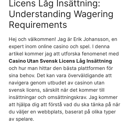
Licens Låg Insättning:
Understanding Wagering
Requirements
Hej och välkommen! Jag är Erik Johansson, en
expert inom online casino och spel. I denna
artikel kommer jag att utforska fenomenet med
Casino Utan Svensk Licens Låg Insättning
och hur man hittar den bästa plattformen för
sina behov. Det kan vara överväldigande att
navigera genom utbudet av casinon utan
svensk licens, särskilt när det kommer till
insättningar och omsättningskrav. Jag kommer
att hjälpa dig att förstå vad du ska tänka på när
du väljer en webbplats, baserat på olika typer
av spelare.