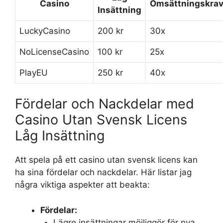
Casino
Omsättningskra
Insättning
LuckyCasino
200 kr
30x
NoLicenseCasino
100 kr
25x
PlayEU
250 kr
40x
Fördelar och Nackdelar med
Casino Utan Svensk Licens
Låg Insättning
Att spela på ett casino utan svensk licens kan
ha sina fördelar och nackdelar. Här listar jag
några viktiga aspekter att beakta:
Fördelar:
Lägre insättningar möjliggör för nya