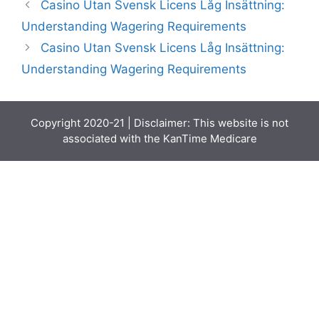
Casino Utan Svensk Licens Låg Insättning:
Understanding Wagering Requirements
Casino Utan Svensk Licens Låg Insättning:
Understanding Wagering Requirements
Copyright 2020-21 | Disclaimer: This website is not
associated with the
KanTime Medicare