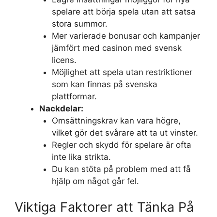
spelare att börja spela utan att satsa
stora summor.
Mer varierade bonusar och kampanjer
jämfört med casinon med svensk
licens.
Möjlighet att spela utan restriktioner
som kan finnas på svenska
plattformar.
Nackdelar:
Omsättningskrav kan vara högre,
vilket gör det svårare att ta ut vinster.
Regler och skydd för spelare är ofta
inte lika strikta.
Du kan stöta på problem med att få
hjälp om något går fel.
Viktiga Faktorer att Tänka På