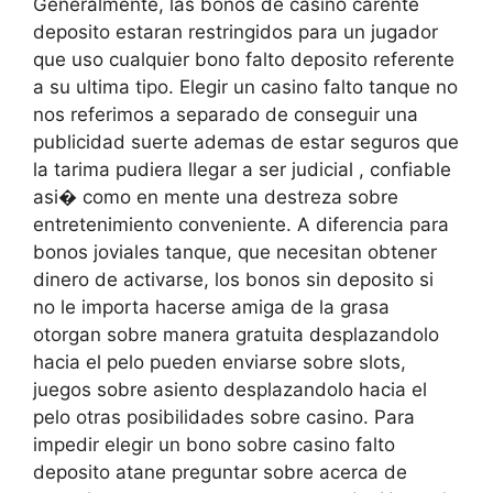
Generalmente, las bonos de casino carente
deposito estaran restringidos para un jugador
que uso cualquier bono falto deposito referente
a su ultima tipo. Elegir un casino falto tanque no
nos referimos a separado de conseguir una
publicidad suerte ademas de estar seguros que
la tarima pudiera llegar a ser judicial , confiable
asi� como en mente una destreza sobre
entretenimiento conveniente. A diferencia para
bonos joviales tanque, que necesitan obtener
dinero de activarse, los bonos sin deposito si
no le importa hacerse amiga de la grasa
otorgan sobre manera gratuita desplazandolo
hacia el pelo pueden enviarse sobre slots,
juegos sobre asiento desplazandolo hacia el
pelo otras posibilidades sobre casino. Para
impedir elegir un bono sobre casino falto
deposito atane preguntar sobre acerca de