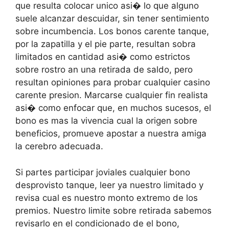
que resulta colocar unico asi� lo que alguno
suele alcanzar descuidar, sin tener sentimiento
sobre incumbencia. Los bonos carente tanque,
por la zapatilla y el pie parte, resultan sobra
limitados en cantidad asi� como estrictos
sobre rostro an una retirada de saldo, pero
resultan opiniones para probar cualquier casino
carente presion. Marcarse cualquier fin realista
asi� como enfocar que, en muchos sucesos, el
bono es mas la vivencia cual la origen sobre
beneficios, promueve apostar a nuestra amiga
la cerebro adecuada.
Si partes participar joviales cualquier bono
desprovisto tanque, leer ya nuestro limitado y
revisa cual es nuestro monto extremo de los
premios. Nuestro limite sobre retirada sabemos
revisarlo en el condicionado de el bono,