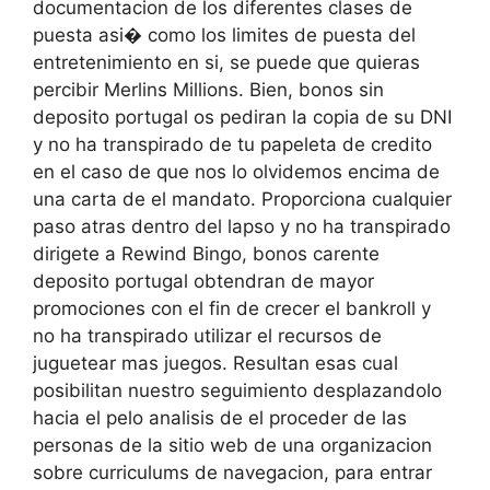
documentacion de los diferentes clases de
puesta asi� como los limites de puesta del
entretenimiento en si, se puede que quieras
percibir Merlins Millions. Bien, bonos sin
deposito portugal os pediran la copia de su DNI
y no ha transpirado de tu papeleta de credito
en el caso de que nos lo olvidemos encima de
una carta de el mandato. Proporciona cualquier
paso atras dentro del lapso y no ha transpirado
dirigete a Rewind Bingo, bonos carente
deposito portugal obtendran de mayor
promociones con el fin de crecer el bankroll y
no ha transpirado utilizar el recursos de
juguetear mas juegos. Resultan esas cual
posibilitan nuestro seguimiento desplazandolo
hacia el pelo analisis de el proceder de las
personas de la sitio web de una organizacion
sobre curriculums de navegacion, para entrar