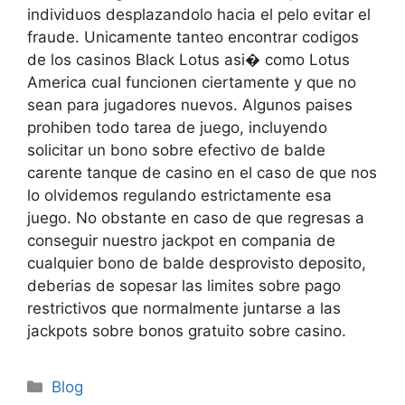
individuos desplazandolo hacia el pelo evitar el
fraude. Unicamente tanteo encontrar codigos
de los casinos Black Lotus asi� como Lotus
America cual funcionen ciertamente y que no
sean para jugadores nuevos. Algunos paises
prohiben todo tarea de juego, incluyendo
solicitar un bono sobre efectivo de balde
carente tanque de casino en el caso de que nos
lo olvidemos regulando estrictamente esa
juego. No obstante en caso de que regresas a
conseguir nuestro jackpot en compania de
cualquier bono de balde desprovisto deposito,
deberias de sopesar las limites sobre pago
restrictivos que normalmente juntarse a las
jackpots sobre bonos gratuito sobre casino.
Categories
Blog