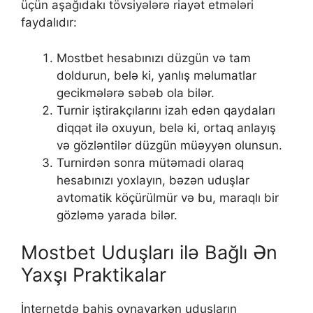
üçün aşağıdakı tövsiyələrə riayət etmələri
faydalıdır:
Mostbet hesabınızı düzgün və tam
doldurun, belə ki, yanlış məlumatlar
gecikmələrə səbəb ola bilər.
Turnir iştirakçılarını izah edən qaydaları
diqqət ilə oxuyun, belə ki, ortaq anlayış
və gözləntilər düzgün müəyyən olunsun.
Turnirdən sonra mütəmadi olaraq
hesabınızı yoxlayın, bəzən uduşlar
avtomatik köçürülmür və bu, maraqlı bir
gözləmə yarada bilər.
Mostbet Uduşları ilə Bağlı Ən
Yaxşı Praktikalar
İnternetdə bahis oynayarkən uduşların