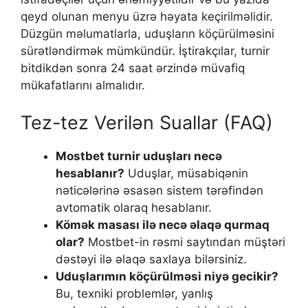
qeyd olunan menyu üzrə həyata keçirilməlidir.
Düzgün məlumatlarla, uduşların köçürülməsini
sürətləndirmək mümkündür. İştirakçılar, turnir
bitdikdən sonra 24 saat ərzində müvafiq
mükafatlarını almalıdır.
Tez-tez Verilən Suallar (FAQ)
Mostbet turnir uduşları necə
hesablanır?
Uduşlar, müsabiqənin
nəticələrinə əsasən sistem tərəfindən
avtomatik olaraq hesablanır.
Kömək masası ilə necə əlaqə qurmaq
olar?
Mostbet-in rəsmi saytından müştəri
dəstəyi ilə əlaqə saxlaya bilərsiniz.
Uduşlarımın köçürülməsi niyə gecikir?
Bu, texniki problemlər, yanlış