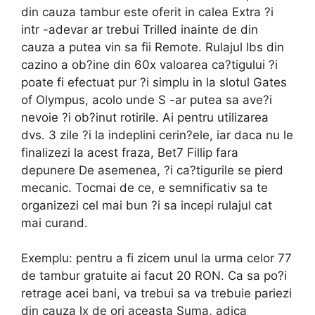
din cauza tambur este oferit in calea Extra ?i
intr -adevar ar trebui Trilled inainte de din
cauza a putea vin sa fii Remote. Rulajul lbs din
cazino a ob?ine din 60x valoarea ca?tigului ?i
poate fi efectuat pur ?i simplu in la slotul Gates
of Olympus, acolo unde S -ar putea sa ave?i
nevoie ?i ob?inut rotirile. Ai pentru utilizarea
dvs. 3 zile ?i la indeplini cerin?ele, iar daca nu le
finalizezi la acest fraza, Bet7 Fillip fara
depunere De asemenea, ?i ca?tigurile se pierd
mecanic. Tocmai de ce, e semnificativ sa te
organizezi cel mai bun ?i sa incepi rulajul cat
mai curand.
Exemplu: pentru a fi zicem unul la urma celor 77
de tambur gratuite ai facut 20 RON. Ca sa po?i
retrage acei bani, va trebui sa va trebuie pariezi
din cauza lx de ori aceasta Suma, adica