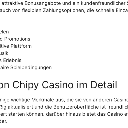
, attraktive Bonusangebote und ein kundenfreundlicher 
 auch von flexiblen Zahlungsoptionen, die schnelle Ei
elen
nd Promotions
tive Plattform
usik
s Erlebnis
aire Spielbedingungen
on Chipy Casino im Detail
inige wichtige Merkmale aus, die sie von anderen Casin
ig aktualisiert und die Benutzeroberfläche ist freundlich
iert starten können. darüber hinaus bietet das Casino 
der.