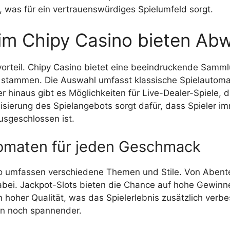
nd, was für ein vertrauenswürdiges Spielumfeld sorgt.
e im Chipy Casino bieten A
ptvorteil. Chipy Casino bietet eine beeindruckende Samm
stammen. Die Auswahl umfasst klassische Spielautomat
r hinaus gibt es Möglichkeiten für Live-Dealer-Spiele, 
alisierung des Spielangebots sorgt dafür, dass Spieler 
usgeschlossen ist.
omaten für jeden Geschmack
o umfassen verschiedene Themen und Stile. Von Abenteu
dabei. Jackpot-Slots bieten die Chance auf hohe Gewinn
 hoher Qualität, was das Spielerlebnis zusätzlich verb
en noch spannender.