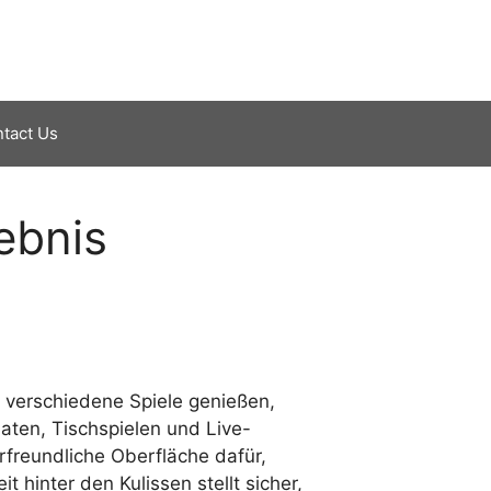
tact Us
ebnis
n verschiedene Spiele genießen,
aten, Tischspielen und Live-
rfreundliche Oberfläche dafür,
 hinter den Kulissen stellt sicher,