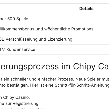
Details
ber 500 Spiele
illkommensbonus und wöchentliche Promotions
SL-Verschlüsselung und Lizenzierung
4/7 Kundenservice
rierungsprozess im Chipy Ca
ist ein schneller und einfacher Prozess. Neue Spieler m
 bestätigen. Hier ist eine Schritt-für-Schritt-Anleitung
n Chipy Casino.
he zur Registrierung.