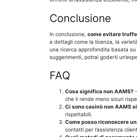
Conclusione
In conclusione,
come evitare truffe
a dettagli come la licenza, la variet
una ricerca approfondita basata su q
suggerimenti, potrai goderti un’esp
FAQ
Cosa significa non AAMS?
–
che li rende meno sicuri rispet
Ci sono casinò non AAMS si
rispettabili.
Come posso riconoscere un 
contatti per l’assistenza client