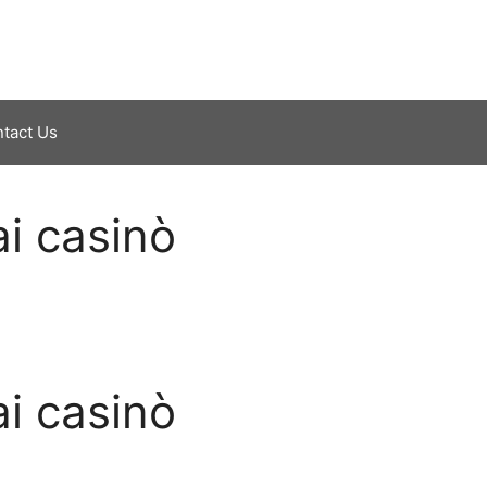
tact Us
ai casinò
ai casinò