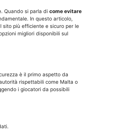
e. Quando si parla di
come evitare
ondamentale. In questo articolo,
sito più efficiente e sicuro per le
pzioni migliori disponibili sul
sicurezza è il primo aspetto da
autorità rispettabili come Malta o
gendo i giocatori da possibili
ati.