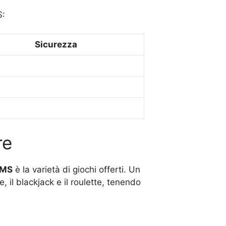
S:
Sicurezza
re
AMS
è la varietà di giochi offerti. Un
 il blackjack e il roulette, tenendo