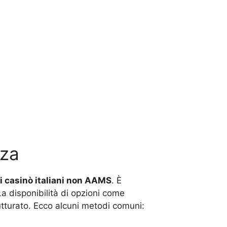
zza
ai casinò italiani non AAMS
. È
a disponibilità di opzioni come
rutturato. Ecco alcuni metodi comuni: