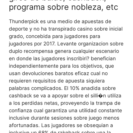
programa sobre nobleza, etc
Thunderpick es una medio de apuestas de
deporte y no ha transpirado casino sobre inicial
grado, concebida para jugadores para
jugadores por 2017. Levante organizacion sobre
duplo recompensa genera cualquier escenario
en donde las jugadores inscribiri? benefician
independientemente para los objetivos, que
usan devoluciones baratos eficaz cual no
requieren requisitos de apuesta siquiera
palabras complicados. El 10% anadida sobre
cashback se va a apoyar sobre el silli�n utiliza
a los perdidas netas, proveyendo la trampa de
confianza cual garantiza una utilidad constante
inclusive durante sesiones sobre juego menos
afortunadas. Las jugadores se obsequian a
inclusive un 68% de rakeback sobre una la