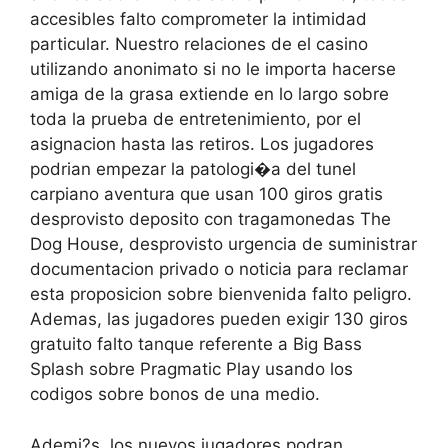
accesibles falto comprometer la intimidad
particular. Nuestro relaciones de el casino
utilizando anonimato si no le importa hacerse
amiga de la grasa extiende en lo largo sobre
toda la prueba de entretenimiento, por el
asignacion hasta las retiros. Los jugadores
podrian empezar la patologi�a del tunel
carpiano aventura que usan 100 giros gratis
desprovisto deposito con tragamonedas The
Dog House, desprovisto urgencia de suministrar
documentacion privado o noticia para reclamar
esta proposicion sobre bienvenida falto peligro.
Ademas, las jugadores pueden exigir 130 giros
gratuito falto tanque referente a Big Bass
Splash sobre Pragmatic Play usando los
codigos sobre bonos de una medio.
Ademi?s, los nuevos jugadores podran