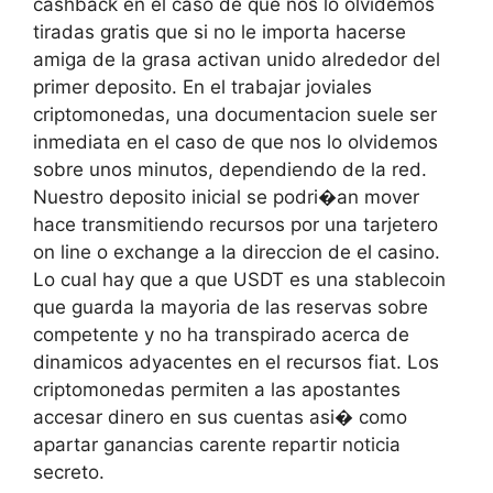
cashback en el caso de que nos lo olvidemos
tiradas gratis que si no le importa hacerse
amiga de la grasa activan unido alrededor del
primer deposito. En el trabajar joviales
criptomonedas, una documentacion suele ser
inmediata en el caso de que nos lo olvidemos
sobre unos minutos, dependiendo de la red.
Nuestro deposito inicial se podri�an mover
hace transmitiendo recursos por una tarjetero
on line o exchange a la direccion de el casino.
Lo cual hay que a que USDT es una stablecoin
que guarda la mayoria de las reservas sobre
competente y no ha transpirado acerca de
dinamicos adyacentes en el recursos fiat. Los
criptomonedas permiten a las apostantes
accesar dinero en sus cuentas asi� como
apartar ganancias carente repartir noticia
secreto.