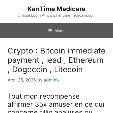
Skip
KanTime Medicare
to
content
Official Login At www.kantimemedicare.com
Menu
Crypto : Bitcoin immediate
payment , lead , Ethereum
, Dogecoin , Litecoin
April 25, 2026
by
admlnlx
Tout mon recompense
affirmer 35x amuser en ce qui
concerne fillip analyses ou