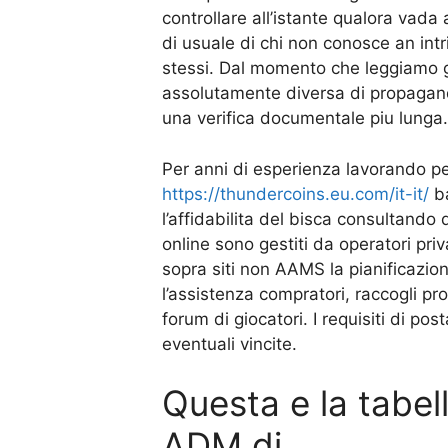
controllare all’istante qualora vada
di usuale di chi non conosce an intri
stessi. Dal momento che leggiamo g
assolutamente diversa di propaganda
una verifica documentale piu lunga.
Per anni di esperienza lavorando pe
https://thundercoins.eu.com/it-it/
ba
l’affidabilita del bisca consultando
online sono gestiti da operatori pri
sopra siti non AAMS la pianificazio
l’assistenza compratori, raccogli pr
forum di giocatori. I requisiti di po
eventuali vincite.
Questa e la tabel
ADM di