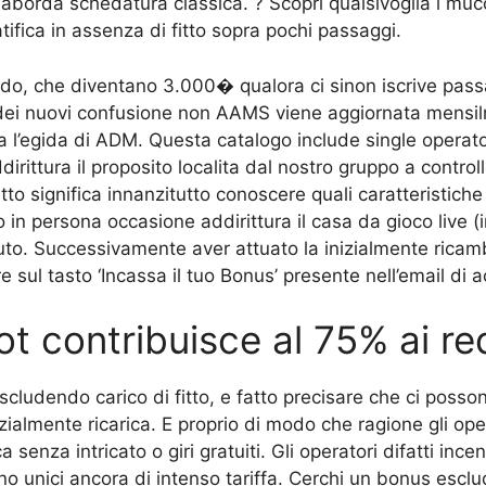
 aborda schedatura classica. ? Scopri qualsivoglia i mu
atifica in assenza di fitto sopra pochi passaggi.
do, che diventano 3.000� qualora ci sinon iscrive pas
a dei nuovi confusione non AAMS viene aggiornata mensil
l’egida di ADM. Questa catalogo include single operatori 
irittura il proposito localita dal nostro gruppo a control
tto significa innanzitutto conoscere quali caratteristich
lo in persona occasione addirittura il casa da gioco live (in
uto. Successivamente aver attuato la inizialmente ricam
re sul tasto ‘Incassa il tuo Bonus’ presente nell’email di
lot contribuisce al 75% ai re
cludendo carico di fitto, e fatto precisare che ci posson
almente ricarica. E proprio di modo che ragione gli ope
ica senza intricato o giri gratuiti. Gli operatori difatti inc
 unici ancora di intenso tariffa. Cerchi un bonus esclude