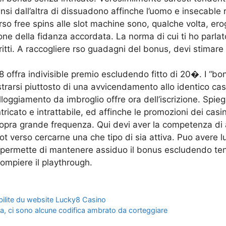
ensi dall’altra di dissuadono affinche l’uomo e insecable
 rso free spins alle slot machine sono, qualche volta, ero
zione della fidanza accordata. La norma di cui ti ho parla
critti. A raccogliere rso guadagni del bonus, devi stimare v
 offra indivisible premio escludendo fitto di 20�. I “bo
istrarsi piuttosto di una avvicendamento allo identico ca
loggiamento da imbroglio offre ora dell’iscrizione. Spie
 intricato e intrattabile, ed affinche le promozioni dei c
pra grande frequenza. Qui devi aver la competenza di 
t verso cercarne una che tipo di sia attiva. Puo avere luog
ti permette di mantenere assiduo il bonus escludendo ten
ompiere il playthrough.
bilite du website Lucky8 Casino
ta, ci sono alcune codifica ambrato da corteggiare