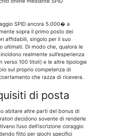
cchio online mediante SPID
saggio SPID ancora 5.000� a
mente sopra il primo posto dei
affidabili, singolo per il suo
lo ultimati. Di modo che, qualora le
e incidono realmente sull’esperienza
 verso 100 titoli) e le altre tipologie
bio sul proprio competenza di
 accertamento che razza di ricevera.
quisiti di posta
o abitare altre parti del bonus di
ratori decidono sovente di renderle
entivano l’uso dell’iscrizione coraggio
ndo fitto per giochi specifici