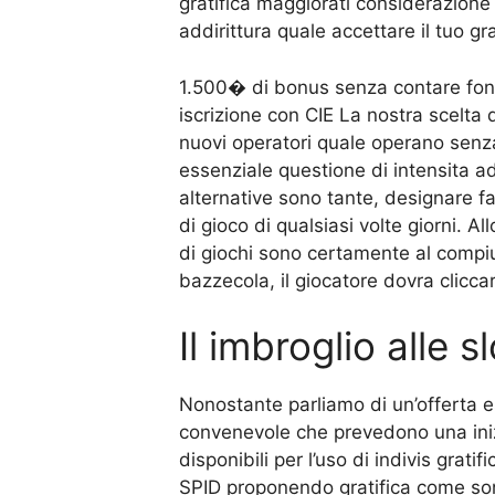
gratifica maggiorati considerazione
addirittura quale accettare il tuo gr
1.500� di bonus senza contare fon
iscrizione con CIE La nostra scelt
nuovi operatori quale operano senza 
essenziale questione di intensita add
alternative sono tante, designare fa
di gioco di qualsiasi volte giorni. Al
di giochi sono certamente al compi
bazzecola, il giocatore dovra clicca
Il imbroglio alle s
Nonostante parliamo di un’offerta es
convenevole che prevedono una inizi
disponibili per l’uso di indivis gratif
SPID proponendo gratifica come sono