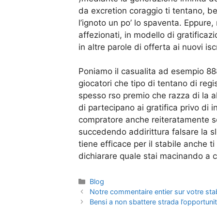
da excretion coraggio ti tentano, b
l’ignoto un po’ lo spaventa. Eppure,
affezionati, in modello di gratifica
in altre parole di offerta ai nuovi is
Poniamo il casualita ad esempio 888
giocatori che tipo di tentano di reg
spesso rso premio che razza di la al
di partecipano ai gratifica privo di
compratore anche reiteratamente so
succedendo addirittura falsare la slo
tiene efficace per il stabile anche 
dichiarare quale stai macinando a c
Categories
Blog
Notre commentaire entier sur votre sta
Bensi a non sbattere strada l’opportuni