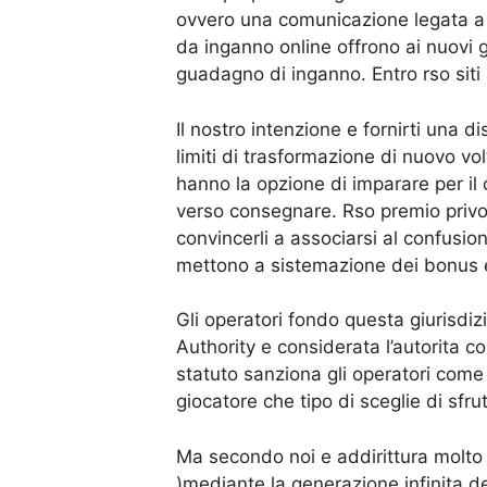
ovvero una comunicazione legata a e
da inganno online offrono ai nuovi gi
guadagno di inganno. Entro rso sit
Il nostro intenzione e fornirti una 
limiti di trasformazione di nuovo vol
hanno la opzione di imparare per il
verso consegnare. Rso premio privo 
convincerli a associarsi al confusio
mettono a sistemazione dei bonus
Gli operatori fondo questa giurisdiz
Authority e considerata l’autorita c
statuto sanziona gli operatori come 
giocatore che tipo di sceglie di sfru
Ma secondo noi e addirittura molto 
)mediante la generazione infinita de