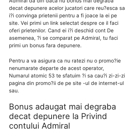
Admiral da din daca nu bonus mai degraba
decat depunere acelor jucatori care reu?esca sa
i?i convinga prietenii pentru a fi joace la ei pe
site. Vei primi un link selectat despre ce il faci
oferi prietenilor. Cand ei i?i deschid cont De
asemenea, ?i se comparat pe Admiral, tu faci
primi un bonus fara depunere.
Pentru a va asigura ca nu ratezi nu o promo?ie
nenumarate departe de acest operator,
Numarul atomic 53 te sfatuim ?i sa cau?i zi-zi-zi
pagina din promo?ii de pe site -ul de internet-ul
sau.
Bonus adaugat mai degraba
decat depunere la Privind
contului Admiral