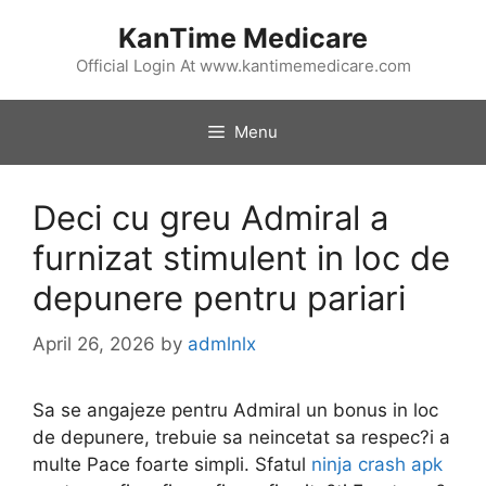
Skip
KanTime Medicare
to
content
Official Login At www.kantimemedicare.com
Menu
Deci cu greu Admiral a
furnizat stimulent in loc de
depunere pentru pariari
April 26, 2026
by
admlnlx
Sa se angajeze pentru Admiral un bonus in loc
de depunere, trebuie sa neincetat sa respec?i a
multe Pace foarte simpli. Sfatul
ninja crash apk