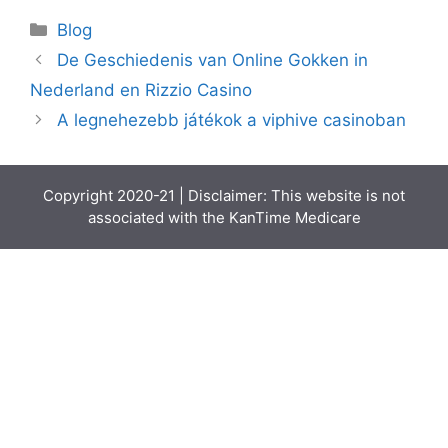
Categories
Blog
De Geschiedenis van Online Gokken in
Nederland en Rizzio Casino
A legnehezebb játékok a viphive casinoban
Copyright 2020-21 | Disclaimer: This website is not
associated with the
KanTime Medicare