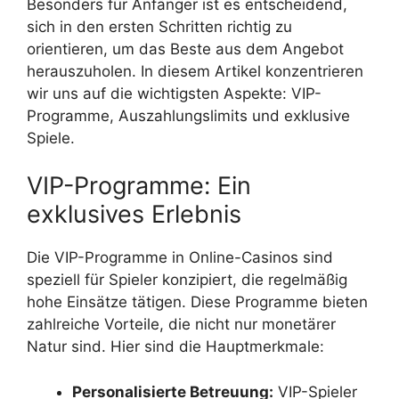
Besonders für Anfänger ist es entscheidend,
sich in den ersten Schritten richtig zu
orientieren, um das Beste aus dem Angebot
herauszuholen. In diesem Artikel konzentrieren
wir uns auf die wichtigsten Aspekte: VIP-
Programme, Auszahlungslimits und exklusive
Spiele.
VIP-Programme: Ein
exklusives Erlebnis
Die VIP-Programme in Online-Casinos sind
speziell für Spieler konzipiert, die regelmäßig
hohe Einsätze tätigen. Diese Programme bieten
zahlreiche Vorteile, die nicht nur monetärer
Natur sind. Hier sind die Hauptmerkmale:
Personalisierte Betreuung:
VIP-Spieler