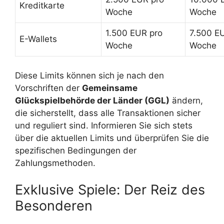
Kreditkarte
Woche
Woche
1.500 EUR pro
7.500 E
E-Wallets
Woche
Woche
Diese Limits können sich je nach den
Vorschriften der
Gemeinsame
Glückspielbehörde der Länder (GGL)
ändern,
die sicherstellt, dass alle Transaktionen sicher
und reguliert sind. Informieren Sie sich stets
über die aktuellen Limits und überprüfen Sie die
spezifischen Bedingungen der
Zahlungsmethoden.
Exklusive Spiele: Der Reiz des
Besonderen