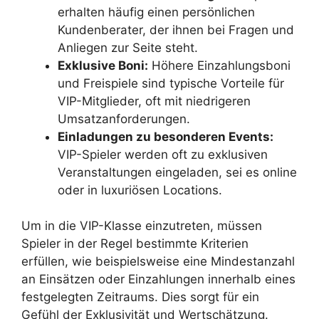
erhalten häufig einen persönlichen
Kundenberater, der ihnen bei Fragen und
Anliegen zur Seite steht.
Exklusive Boni:
Höhere Einzahlungsboni
und Freispiele sind typische Vorteile für
VIP-Mitglieder, oft mit niedrigeren
Umsatzanforderungen.
Einladungen zu besonderen Events:
VIP-Spieler werden oft zu exklusiven
Veranstaltungen eingeladen, sei es online
oder in luxuriösen Locations.
Um in die VIP-Klasse einzutreten, müssen
Spieler in der Regel bestimmte Kriterien
erfüllen, wie beispielsweise eine Mindestanzahl
an Einsätzen oder Einzahlungen innerhalb eines
festgelegten Zeitraums. Dies sorgt für ein
Gefühl der Exklusivität und Wertschätzung.