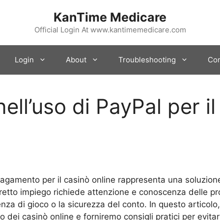
KanTime Medicare
Official Login At www.kantimemedicare.com
Login
About
Troubleshooting
Con
ell’uso di PayPal per il
i
gamento per il casinò online rappresenta una soluzione r
corretto impiego richiede attenzione e conoscenza delle pr
a di gioco o la sicurezza del conto. In questo articolo,
 dei casinò online e forniremo consigli pratici per evitar