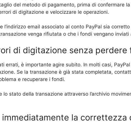
taglio del metodo di pagamento, prima di confermare la t
rrori di digitazione e velocizzare le operazioni.
 l’indirizzo email associato al conto PayPal sia corretto
 transazione venga rifiutata o che i fondi vengano inviati
ri di digitazione senza perdere 
ti errati, è importante agire subito. In molti casi, PayP
zione. Se la transazione è già stata completata, contattar
roblema e recuperare i fondi.
e lo stato della transazione attraverso l’archivio moviment
e immediatamente la correttezza d