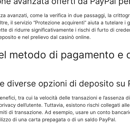
ne avanzata offerti da PayPal per
za avanzati, come la verifica in due passaggi, la crittog
ltre, il servizio “Protezione acquirenti” aiuta a tutelare i
te di ridurre significativamente i rischi di furto di cred
eposito e nel prelievo dal casinò online.
 del metodo di pagamento e
le diverse opzioni di deposito su
enefici, tra cui la velocità delle transazioni e l’assenza 
ivacy dell’utente. Tuttavia, esistono rischi collegati alle
imiti di transazione. Ad esempio, usare un conto bancar
utilizzo di una carta prepagata o di un saldo PayPal.