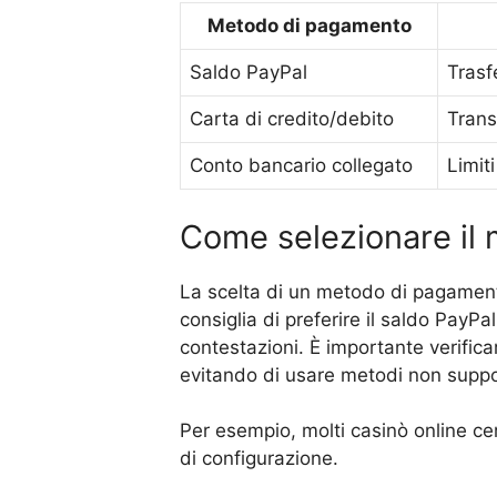
Metodo di pagamento
Saldo PayPal
Trasf
Carta di credito/debito
Trans
Conto bancario collegato
Limiti
Come selezionare il m
La scelta di un metodo di pagamento 
consiglia di preferire il saldo PayPa
contestazioni. È importante verific
evitando di usare metodi non support
Per esempio, molti casinò online cer
di configurazione.