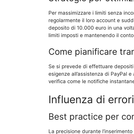
Per massimizzare i limiti senza incor
regolarmente il loro account e suddi
deposito di 10.000 euro in una volta
limiti imposti e mantenendo il conto
Come pianificare tran
Se si prevede di effettuare depositi
esigenze all’assistenza di PayPal e 
verifica come le notifiche instanta
Influenza di error
Best practice per co
La precisione durante l’inseriment