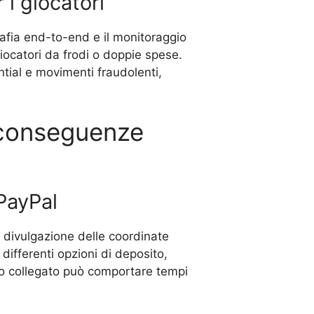
 i giocatori
rafia end-to-end e il monitoraggio
 giocatori da frodi o doppie spese.
ential e movimenti fraudolenti,
 conseguenze
 PayPal
di divulgazione delle coordinate
 differenti opzioni di deposito,
io collegato può comportare tempi