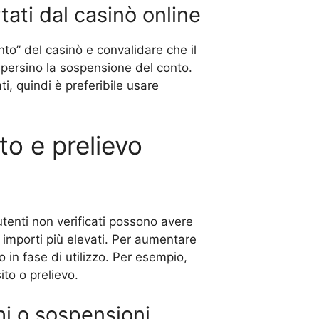
tati dal casinò online
to” del casinò e convalidare che il
 persino la sospensione del conto.
, quindi è preferibile usare
ito e prelievo
 utenti non verificati possono avere
e importi più elevati. Per aumentare
o in fase di utilizzo. Per esempio,
to o prelievo.
chi o sospensioni