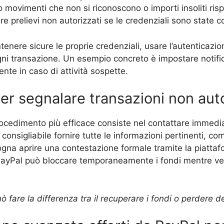
 movimenti che non si riconoscono o importi insoliti rispe
e prelievi non autorizzati se le credenziali sono state
nere sicure le proprie credenziali, usare l’autenticazion
ni transazione. Un esempio concreto è impostare notific
nte in caso di attività sospette.
er segnalare transazioni non aut
l procedimento più efficace consiste nel contattare immedi
 È consigliabile fornire tutte le informazioni pertinenti, 
gna aprire una contestazione formale tramite la piattaf
 PayPal può bloccare temporaneamente i fondi mentre ver
fare la differenza tra il recuperare i fondi o perdere de