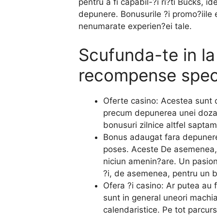
pentru a fi capabil-?i ri?ti Bucks, 
depunere. Bonusurile ?i promo?iile 
nenumarate experien?ei tale.
Scufunda-te in la
recompense specia
Oferte casino: Acestea sunt d
precum depunerea unei doza m
bonusuri zilnice altfel saptam
Bonus adaugat fara depunere c
poses. Aceste De asemenea, ofe
niciun amenin?are. Un pasiona
?i, de asemenea, pentru un b
Ofera ?i casino: Ar putea au 
sunt in general uneori machia
calendaristice. Pe tot parcurs