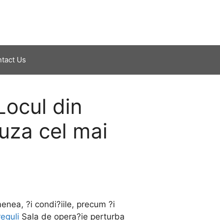
tact Us
Locul din
auza cel mai
enea, ?i condi?iile, precum ?i
eguli
Sala de opera?ie perturba