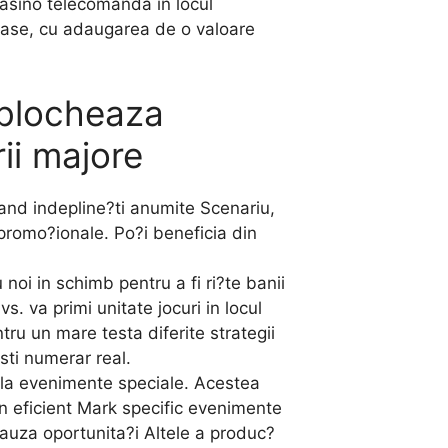
 casino telecomanda in locul
roase, cu adaugarea de o valoare
eblocheaza
ii majore
Cand indepline?ti anumite Scenariu,
romo?ionale. Po?i beneficia din
oi in schimb pentru a fi ri?te banii
. va primi unitate jocuri in locul
ru un mare testa diferite strategii
sti numerar real.
e la evenimente speciale. Acestea
un eficient Mark specific evenimente
 cauza oportunita?i Altele a produc?