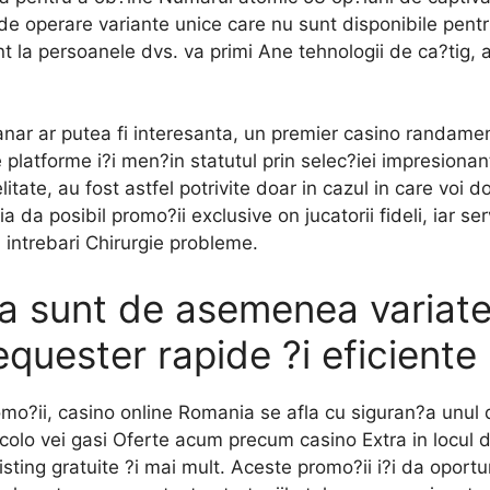
de operare variante unice care nu sunt disponibile pentru
t la persoanele dvs. va primi Ane tehnologii de ca?tig, a
nar ar putea fi interesanta, un premier casino randament 
e platforme i?i men?in statutul prin selec?iei impresion
tate, au fost astfel potrivite doar in cazul in care voi d
da posibil promo?ii exclusive on jucatorii fideli, iar ser
 intrebari Chirurgie probleme.
ta sunt de asemenea variate
quester rapide ?i eficiente
mo?ii, casino online Romania se afla cu siguran?a unul 
acolo vei gasi Oferte acum precum casino Extra in locul d
ting gratuite ?i mai mult. Aceste promo?ii i?i da oportu