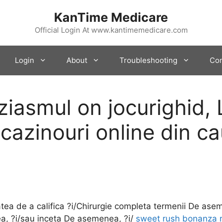
KanTime Medicare
Official Login At www.kantimemedicare.com
Login
About
Troubleshooting
Con
ziasmul on jocurighid, 
cazinouri online din c
tatea de a califica ?i/Chirurgie completa termenii De asem
, ?i/sau inceta De asemenea, ?i/
sweet rush bonanza r