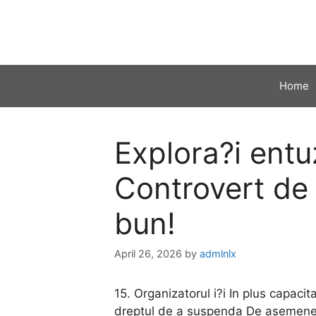
Skip
to
content
Home
Explora?i entu
Controvert de 
bun!
April 26, 2026
by
admlnlx
15. Organizatorul i?i In plus capaci
dreptul de a suspenda De asemenea