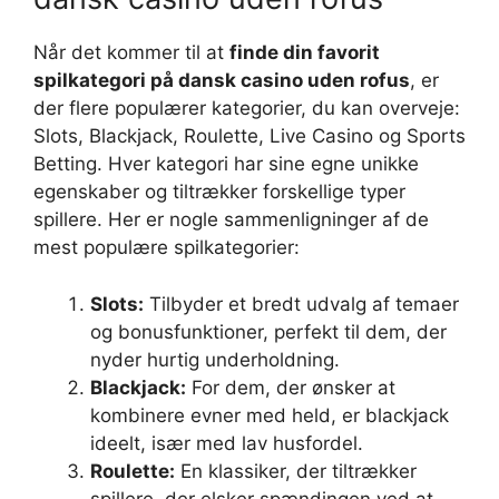
Når det kommer til at
finde din favorit
spilkategori på dansk casino uden rofus
, er
der flere populærer kategorier, du kan overveje:
Slots, Blackjack, Roulette, Live Casino og Sports
Betting. Hver kategori har sine egne unikke
egenskaber og tiltrækker forskellige typer
spillere. Her er nogle sammenligninger af de
mest populære spilkategorier:
Slots:
Tilbyder et bredt udvalg af temaer
og bonusfunktioner, perfekt til dem, der
nyder hurtig underholdning.
Blackjack:
For dem, der ønsker at
kombinere evner med held, er blackjack
ideelt, især med lav husfordel.
Roulette:
En klassiker, der tiltrækker
spillere, der elsker spændingen ved at