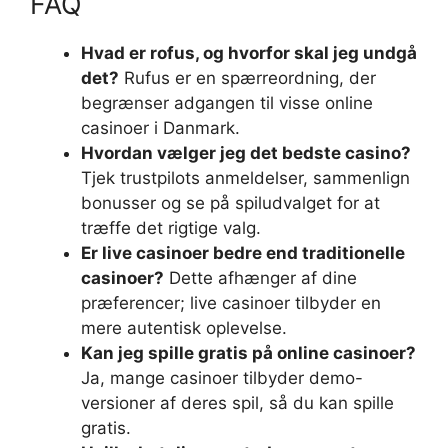
FAQ
Hvad er rofus, og hvorfor skal jeg undgå
det?
Rufus er en spærreordning, der
begrænser adgangen til visse online
casinoer i Danmark.
Hvordan vælger jeg det bedste casino?
Tjek trustpilots anmeldelser, sammenlign
bonusser og se på spiludvalget for at
træffe det rigtige valg.
Er live casinoer bedre end traditionelle
casinoer?
Dette afhænger af dine
præferencer; live casinoer tilbyder en
mere autentisk oplevelse.
Kan jeg spille gratis på online casinoer?
Ja, mange casinoer tilbyder demo-
versioner af deres spil, så du kan spille
gratis.