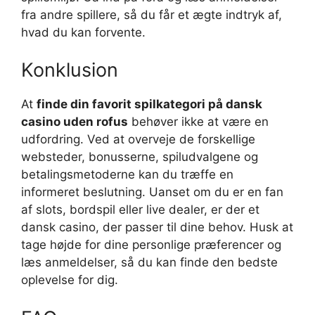
fra andre spillere, så du får et ægte indtryk af,
hvad du kan forvente.
Konklusion
At
finde din favorit spilkategori på dansk
casino uden rofus
behøver ikke at være en
udfordring. Ved at overveje de forskellige
websteder, bonusserne, spiludvalgene og
betalingsmetoderne kan du træffe en
informeret beslutning. Uanset om du er en fan
af slots, bordspil eller live dealer, er der et
dansk casino, der passer til dine behov. Husk at
tage højde for dine personlige præferencer og
læs anmeldelser, så du kan finde den bedste
oplevelse for dig.