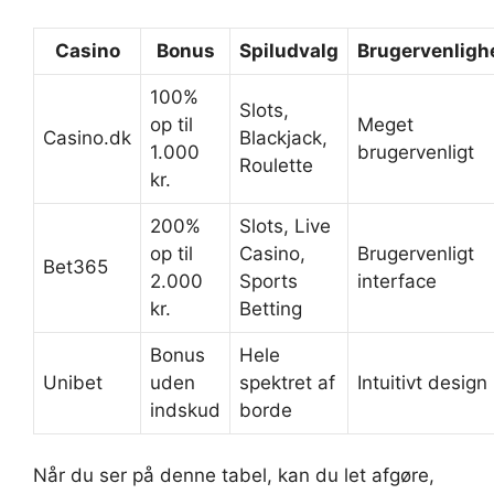
Casino
Bonus
Spiludvalg
Brugervenligh
100%
Slots,
op til
Meget
Casino.dk
Blackjack,
1.000
brugervenligt
Roulette
kr.
200%
Slots, Live
op til
Casino,
Brugervenligt
Bet365
2.000
Sports
interface
kr.
Betting
Bonus
Hele
Unibet
uden
spektret af
Intuitivt design
indskud
borde
Når du ser på denne tabel, kan du let afgøre,