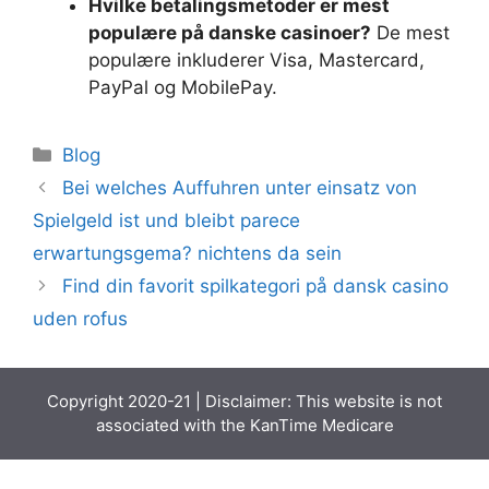
Hvilke betalingsmetoder er mest
populære på danske casinoer?
De mest
populære inkluderer Visa, Mastercard,
PayPal og MobilePay.
Categories
Blog
Bei welches Auffuhren unter einsatz von
Spielgeld ist und bleibt parece
erwartungsgema? nichtens da sein
Find din favorit spilkategori på dansk casino
uden rofus
Copyright 2020-21 | Disclaimer: This website is not
associated with the
KanTime Medicare