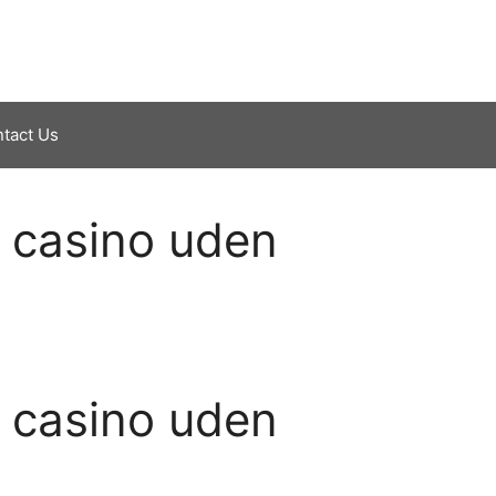
tact Us
k casino uden
k casino uden