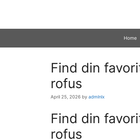
Skip
to
content
Home
Find din favor
rofus
April 25, 2026
by
admlnlx
Find din favor
rofus