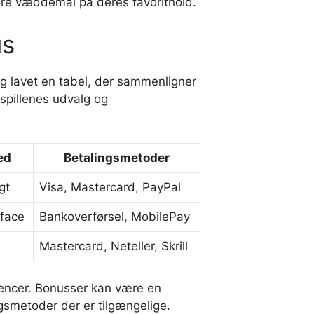
ere væddemål på deres favorithold.
us
jeg lavet en tabel, der sammenligner
spillenes udvalg og
ed
Betalingsmetoder
gt
Visa, Mastercard, PayPal
rface
Bankoverførsel, MobilePay
Mastercard, Neteller, Skrill
erencer. Bonusser kan være en
ngsmetoder der er tilgængelige.