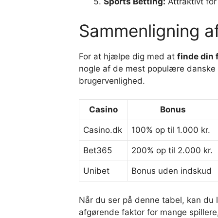
Sports Betting:
Attraktivt fo
Sammenligning af
For at hjælpe dig med at
finde din 
nogle af de mest populære danske c
brugervenlighed.
Casino
Bonus
Casino.dk
100% op til 1.000 kr.
Bet365
200% op til 2.000 kr.
Unibet
Bonus uden indskud
Når du ser på denne tabel, kan du l
afgørende faktor for mange spillere