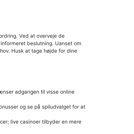
rdring. Ved at overveje de
 informeret beslutning. Uanset om
behov. Husk at tage højde for dine
nser adgangen til visse online
nusser og se på spiludvalget for at
r; live casinoer tilbyder en mere