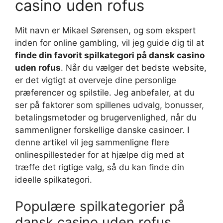
casino uden rofus
Mit navn er Mikael Sørensen, og som ekspert
inden for online gambling, vil jeg guide dig til at
finde din favorit spilkategori på dansk casino
uden rofus
. Når du vælger det bedste website,
er det vigtigt at overveje dine personlige
præferencer og spilstile. Jeg anbefaler, at du
ser på faktorer som spillenes udvalg, bonusser,
betalingsmetoder og brugervenlighed, når du
sammenligner forskellige danske casinoer. I
denne artikel vil jeg sammenligne flere
onlinespillesteder for at hjælpe dig med at
træffe det rigtige valg, så du kan finde din
ideelle spilkategori.
Populære spilkategorier på
dansk casino uden rofus