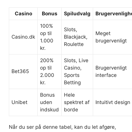
Casino
Bonus
Spiludvalg
Brugervenligh
100%
Slots,
op til
Meget
Casino.dk
Blackjack,
1.000
brugervenligt
Roulette
kr.
200%
Slots, Live
op til
Casino,
Brugervenligt
Bet365
2.000
Sports
interface
kr.
Betting
Bonus
Hele
Unibet
uden
spektret af
Intuitivt design
indskud
borde
Når du ser på denne tabel, kan du let afgøre,