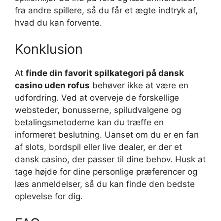
fra andre spillere, så du får et ægte indtryk af,
hvad du kan forvente.
Konklusion
At
finde din favorit spilkategori på dansk
casino uden rofus
behøver ikke at være en
udfordring. Ved at overveje de forskellige
websteder, bonusserne, spiludvalgene og
betalingsmetoderne kan du træffe en
informeret beslutning. Uanset om du er en fan
af slots, bordspil eller live dealer, er der et
dansk casino, der passer til dine behov. Husk at
tage højde for dine personlige præferencer og
læs anmeldelser, så du kan finde den bedste
oplevelse for dig.