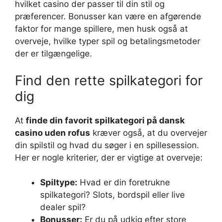
hvilket casino der passer til din stil og
præferencer. Bonusser kan være en afgørende
faktor for mange spillere, men husk også at
overveje, hvilke typer spil og betalingsmetoder
der er tilgængelige.
Find den rette spilkategori for
dig
At
finde din favorit spilkategori på dansk
casino uden rofus
kræver også, at du overvejer
din spilstil og hvad du søger i en spillesession.
Her er nogle kriterier, der er vigtige at overveje:
Spiltype:
Hvad er din foretrukne
spilkategori? Slots, bordspil eller live
dealer spil?
Bonusser:
Er du på udkig efter store