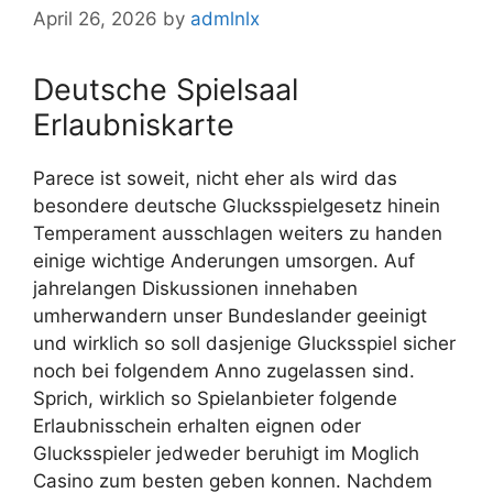
April 26, 2026
by
admlnlx
Deutsche Spielsaal
Erlaubniskarte
Parece ist soweit, nicht eher als wird das
besondere deutsche Glucksspielgesetz hinein
Temperament ausschlagen weiters zu handen
einige wichtige Anderungen umsorgen. Auf
jahrelangen Diskussionen innehaben
umherwandern unser Bundeslander geeinigt
und wirklich so soll dasjenige Glucksspiel sicher
noch bei folgendem Anno zugelassen sind.
Sprich, wirklich so Spielanbieter folgende
Erlaubnisschein erhalten eignen oder
Glucksspieler jedweder beruhigt im Moglich
Casino zum besten geben konnen. Nachdem