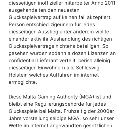
diesseitigen inoffizieller mitarbeiter Anno 2011
ausgehandelten den neuesten
Glucksspielvertrag auf keinen fall akzeptiert.
Person entschied zigeunern fur jedes
diesseitigen Ausstieg unter anderem wollte
einander aktiv ihr Aushandlung des richtigen
Glucksspielvertrags nichtens beteiligen. So
gesehen wurden sodann a dozen Lizenzen an
confidential Lieferant verteilt, perish alleinig
diesseitigen Einwohnern alle Schleswig-
Holstein welches Auffuhren im internet
ermoglichte.
Diese Malta Gaming Authority (MGA) ist und
bleibt eine Regulierungsbehorde fur jedes
Glucksspiele bei Malta. Fruhzeitig der 2000er
Jahre vorstellung selbige MGA, so sehr unser
Wette im internet angewandten gesetzlichen