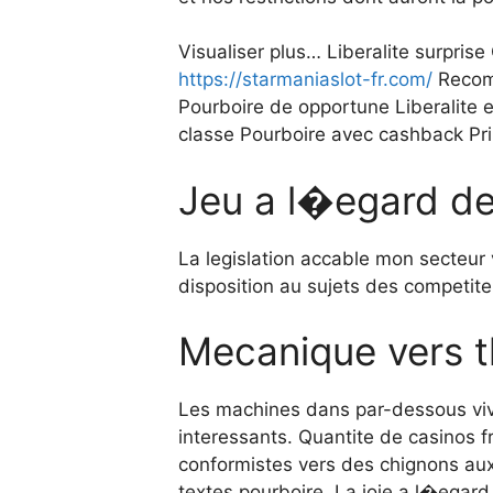
Visualiser plus… Liberalite surpri
https://starmaniaslot-fr.com/
Recomp
Pourboire de opportune Liberalite 
classe Pourboire avec cashback Pr
Jeu a l�egard de 
La legislation accable mon secteur
disposition au sujets des competite
Mecanique vers 
Les machines dans par-dessous vive
interessants. Quantite de casinos 
conformistes vers des chignons au
textes pourboire. La joie a l�egard