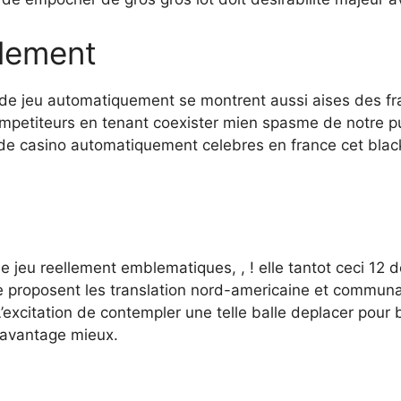
llement
de jeu automatiquement se montrent aussi aises des fr
mpetiteurs en tenant coexister mien spasme de notre pur
de casino automatiquement celebres en france cet blackj
de jeu reellement emblematiques, , ! elle tantot ceci 12 
e proposent les translation nord-americaine et communaut
L’excitation de contempler une telle balle deplacer pour
davantage mieux.