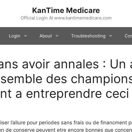
KanTime Medicare
Official Login At www.kantimemedicare.com
Login
About
Troubleshooting
Con
sans avoir annales : Un
ensemble des champions
ent a entreprendre ceci
liser l’allure pour periodes sans frais ou de financment 
ion de conserve peuvent etre encore bonnes que concern