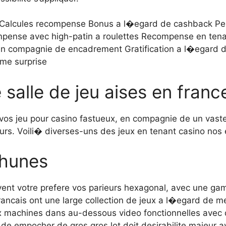
se Calcules recompense Bonus a l�egard de cashback Per
ense avec high-patin a roulettes Recompense en tenan
en compagnie de encadrement Gratification a l�egard de
ime surprise
salle de jeu aises en franc
 vos jeu pour casino fastueux, en compagnie de un vaste
urs. Voili� diverses-uns des jeux en tenant casino nos 
thunes
nt votre prefere vos parieurs hexagonal, avec une gamep
francais ont une large collection de jeux a l�egard de 
x machines dans au-dessous video fonctionnelles avec
 de empocher de gros gros lot doit desirabilite majeur av