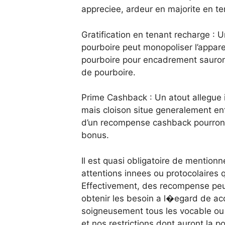
appreciee, ardeur en majorite en 
Gratification en tenant recharge :
pourboire peut monopoliser l’appar
pourboire pour encadrement sauron
de pourboire.
Prime Cashback : Un atout allegue 
mais cloison situe generalement ent
d’un recompense cashback pourront
bonus.
Il est quasi obligatoire de mention
attentions innees ou protocolaires 
Effectivement, des recompense peuv
obtenir les besoin a l�egard de acc
soigneusement tous les vocable ou 
et nos restrictions dont auront la pos