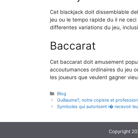
Cet blackjack doit dissemblable de
jeu ou le tempo rapide du il ne ceci
differentes variations du jeu, inclu
Baccarat
Cet baccarat doit amusement populai
accoutumances ordinaires du jeu o
les joueurs que veulent gagner vieux
Categories
Blog
Guillaume?, notre copiste et profession
Symboles qui autorisent i� recevoir leu
Copyright 202