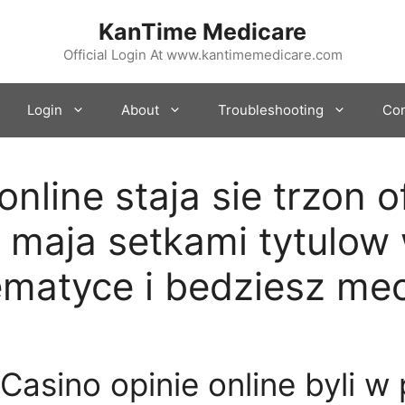
KanTime Medicare
Official Login At www.kantimemedicare.com
Login
About
Troubleshooting
Con
nline staja sie trzon 
y maja setkami tytulow
ematyce i bedziesz me
Casino opinie online byli w