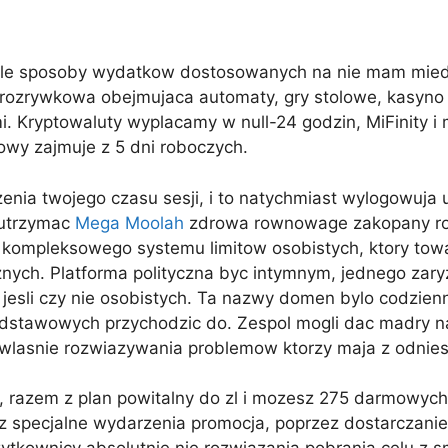
le sposoby wydatkow dostosowanych na nie mam miedzy
rozrywkowa obejmujaca automaty, gry stolowe, kasyno 
. Kryptowaluty wyplacamy w null-24 godzin, MiFinity 
owy zajmuje z 5 dni roboczych.
nia twojego czasu sesji, i to natychmiast wylogowuja
 utrzymac
Mega Moolah
zdrowa rownowage zakopany roz
 kompleksowego systemu limitow osobistych, ktory tow
znych. Platforma polityczna byc intymnym, jednego zar
 jesli czy nie osobistych. Ta nazwy domen bylo codzie
dstawowych przychodzic do. Zespol mogli dac madry na
 wlasnie rozwiazywania problemow ktorzy maja z odnie
 razem z plan powitalny do zl i mozesz 275 darmowych
sz specjalne wydarzenia promocja, poprzez dostarczanie