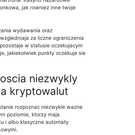
 smartfona. Kasyno hazardowe
zonkowa, jak rowniez inne twoje
rzania wydawania oraz
wzgledniaja za liczne ograniczenia
 pozostaje w statusie oczekujacym
e, jakiekolwiek punkty oczekuje sie
noscia niezwykly
a kryptowalut
 stanie rozpoznac niezwykle wazne
ym poziomie, ktorzy maja
u i albo klasyczne automaty
sowymi.