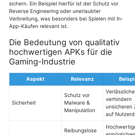
sichern. Ein Beispiel hierfür ist der Schutz vor
Reverse Engineering oder unerlaubter
Verbreitung, was besonders bei Spielen mit In-
App-Käufen relevant ist.
Die Bedeutung von qualitativ
hochwertigen APKs für die
Gaming-Industrie
Aspekt
Relevanz
Beispi
Verlässlich
Schutz vor
verhindern
Sicherheit
Malware &
unsicheren 
Manipulation
auf Nutzerd
Hochwertig
Reibungslose
ermögliche