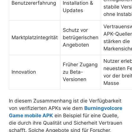
Benutzererfahrung
Installation &
stabile Ver
Updates
ohne Instabi
Vertrauens
Schutz vor
APK-Quelle
Marktplatzintegrität
betrügerischen
stärken die
Angeboten
Markensiche
Nutzer erle
Früher Zugang
neuesten F
Innovation
zu Beta-
vor der brei
Versionen
Masse
In diesem Zusammenhang ist die Verfügbarkeit
von verifizierten APKs wie dem
Burningvolcore
Game mobile APK
ein Beispiel für eine Quelle,
die durch ihre Qualität und Sicherheit Vertrauen
schafft. Solche Angebote sind für Forscher,