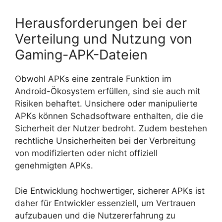
Herausforderungen bei der
Verteilung und Nutzung von
Gaming-APK-Dateien
Obwohl APKs eine zentrale Funktion im
Android-Ökosystem erfüllen, sind sie auch mit
Risiken behaftet. Unsichere oder manipulierte
APKs können Schadsoftware enthalten, die die
Sicherheit der Nutzer bedroht. Zudem bestehen
rechtliche Unsicherheiten bei der Verbreitung
von modifizierten oder nicht offiziell
genehmigten APKs.
Die Entwicklung hochwertiger, sicherer APKs ist
daher für Entwickler essenziell, um Vertrauen
aufzubauen und die Nutzererfahrung zu