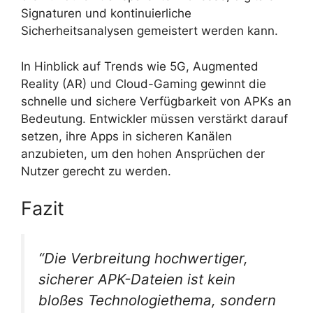
Signaturen und kontinuierliche
Sicherheitsanalysen gemeistert werden kann.
In Hinblick auf Trends wie 5G, Augmented
Reality (AR) und Cloud-Gaming gewinnt die
schnelle und sichere Verfügbarkeit von APKs an
Bedeutung. Entwickler müssen verstärkt darauf
setzen, ihre Apps in sicheren Kanälen
anzubieten, um den hohen Ansprüchen der
Nutzer gerecht zu werden.
Fazit
“Die Verbreitung hochwertiger,
sicherer APK-Dateien ist kein
bloßes Technologiethema, sondern