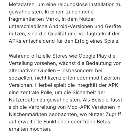
Metadaten, um eine reibungslose Installation zu
gewährleisten. In einem zunehmend
fragmentierten Markt, in dem Nutzer
unterschiedliche Android-Versionen und Geräte
nutzen, sind die Qualität und Verfügbarkeit der
APKs entscheidend für den Erfolg eines Spiels.
Während offizielle Stores wie Google Play die
Verteilung vorsehen, wächst die Bedeutung von
alternativen Quellen – insbesondere bei
speziellen, nicht lizenzierten oder modifizierten
Versionen. Hierbei spielt die Integrität der APK
eine zentrale Rolle, um die Sicherheit der
Nutzerdaten zu gewährleisten. Als Beispiel lässt
sich die Verbreitung von Mod-APK-Versionen in
Nischenmärkten beobachten, wo Nutzer Zugriff
auf erweiterte Funktionen oder frühe Betas
erhalten möchten.