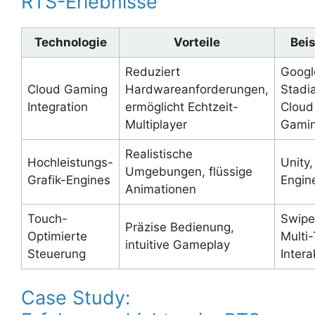
RTS-Erlebnisse
Technologie
Vorteile
Beis
Reduziert
Googl
Cloud Gaming
Hardwareanforderungen,
Stadi
Integration
ermöglicht Echtzeit-
Cloud
Multiplayer
Gami
Realistische
Hochleistungs-
Unity,
Umgebungen, flüssige
Grafik-Engines
Engin
Animationen
Touch-
Swipe
Präzise Bedienung,
Optimierte
Multi
intuitive Gameplay
Steuerung
Intera
Case Study: