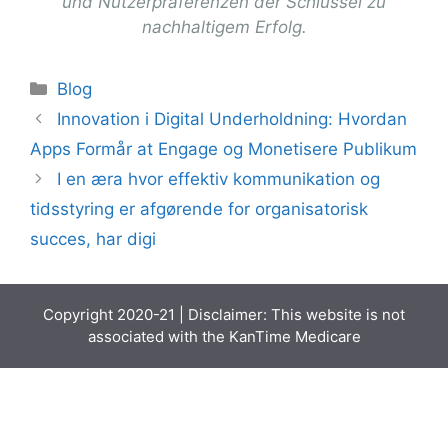
und Nutzerpräferenzen der Schlüssel zu
nachhaltigem Erfolg.
Categories
Blog
Innovation i Digital Underholdning: Hvordan
Apps Formår at Engage og Monetisere Publikum
I en æra hvor effektiv kommunikation og
tidsstyring er afgørende for organisatorisk
succes, har digi
Copyright 2020-21 | Disclaimer: This website is not
associated with the
KanTime Medicare