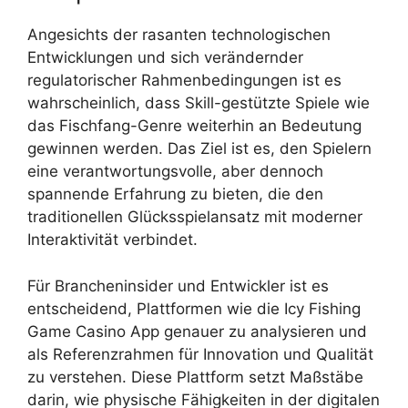
Angesichts der rasanten technologischen
Entwicklungen und sich verändernder
regulatorischer Rahmenbedingungen ist es
wahrscheinlich, dass Skill-gestützte Spiele wie
das Fischfang-Genre weiterhin an Bedeutung
gewinnen werden. Das Ziel ist es, den Spielern
eine verantwortungsvolle, aber dennoch
spannende Erfahrung zu bieten, die den
traditionellen Glücksspielansatz mit moderner
Interaktivität verbindet.
Für Brancheninsider und Entwickler ist es
entscheidend, Plattformen wie die Icy Fishing
Game Casino App genauer zu analysieren und
als Referenzrahmen für Innovation und Qualität
zu verstehen. Diese Plattform setzt Maßstäbe
darin, wie physische Fähigkeiten in der digitalen