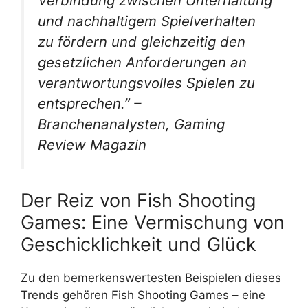
Verbindung zwischen Unterhaltung
und nachhaltigem Spielverhalten
zu fördern und gleichzeitig den
gesetzlichen Anforderungen an
verantwortungsvolles Spielen zu
entsprechen.” –
Branchenanalysten, Gaming
Review Magazin
Der Reiz von Fish Shooting
Games: Eine Vermischung von
Geschicklichkeit und Glück
Zu den bemerkenswertesten Beispielen dieses
Trends gehören Fish Shooting Games – eine