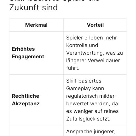
Zukunft sind
Merkmal
Vorteil
Spieler erleben mehr
Kontrolle und
Erhöhtes
Verantwortung, was zu
Engagement
längerer Verweildauer
führt.
Skill-basiertes
Gameplay kann
Rechtliche
regulatorisch milder
Akzeptanz
bewertet werden, da
es weniger auf reines
Zufallsglück setzt.
Ansprache jüngerer,