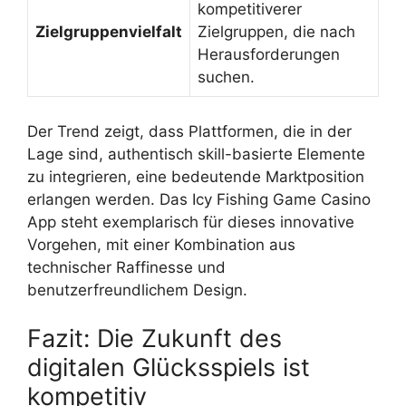
kompetitiverer
Zielgruppenvielfalt
Zielgruppen, die nach
Herausforderungen
suchen.
Der Trend zeigt, dass Plattformen, die in der
Lage sind, authentisch skill-basierte Elemente
zu integrieren, eine bedeutende Marktposition
erlangen werden. Das Icy Fishing Game Casino
App steht exemplarisch für dieses innovative
Vorgehen, mit einer Kombination aus
technischer Raffinesse und
benutzerfreundlichem Design.
Fazit: Die Zukunft des
digitalen Glücksspiels ist
kompetitiv