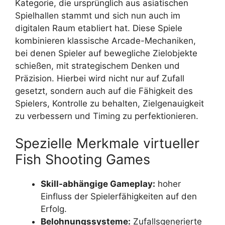
Kategorie, die ursprünglich aus asiatischen
Spielhallen stammt und sich nun auch im
digitalen Raum etabliert hat. Diese Spiele
kombinieren klassische Arcade-Mechaniken,
bei denen Spieler auf bewegliche Zielobjekte
schießen, mit strategischem Denken und
Präzision. Hierbei wird nicht nur auf Zufall
gesetzt, sondern auch auf die Fähigkeit des
Spielers, Kontrolle zu behalten, Zielgenauigkeit
zu verbessern und Timing zu perfektionieren.
Spezielle Merkmale virtueller
Fish Shooting Games
Skill-abhängige Gameplay:
hoher
Einfluss der Spielerfähigkeiten auf den
Erfolg.
Belohnungssysteme:
Zufallsgenerierte