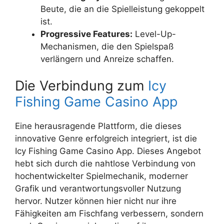
Beute, die an die Spielleistung gekoppelt
ist.
Progressive Features:
Level-Up-
Mechanismen, die den Spielspaß
verlängern und Anreize schaffen.
Die Verbindung zum
Icy
Fishing Game Casino App
Eine herausragende Plattform, die dieses
innovative Genre erfolgreich integriert, ist die
Icy Fishing Game Casino App. Dieses Angebot
hebt sich durch die nahtlose Verbindung von
hochentwickelter Spielmechanik, moderner
Grafik und verantwortungsvoller Nutzung
hervor. Nutzer können hier nicht nur ihre
Fähigkeiten am Fischfang verbessern, sondern