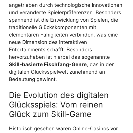
angetrieben durch technologische Innovationen
und veränderte Spielerpräferenzen. Besonders
spannend ist die Entwicklung von Spielen, die
traditionelle Glückskomponenten mit
elementaren Fähigkeiten verbinden, was eine
neue Dimension des interaktiven
Entertainments schafft. Besonders
hervorzuheben ist hierbei das sogenannte
Skill-basierte Fischfang-Genre
, das in der
digitalen Glücksspielwelt zunehmend an
Bedeutung gewinnt.
Die Evolution des digitalen
Glücksspiels: Vom reinen
Glück zum Skill-Game
Historisch gesehen waren Online-Casinos vor