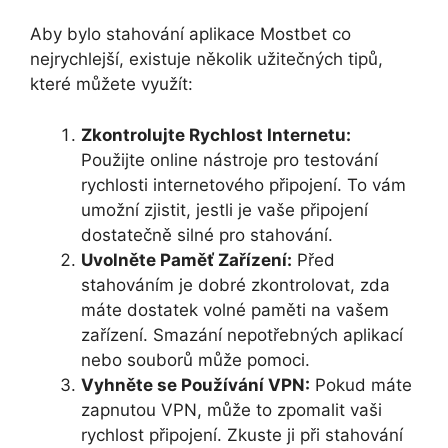
Aby bylo stahování aplikace Mostbet co
nejrychlejší, existuje několik užitečných tipů,
které můžete využít:
Zkontrolujte Rychlost Internetu:
Použijte online nástroje pro testování
rychlosti internetového připojení. To vám
umožní zjistit, jestli je vaše připojení
dostatečně silné pro stahování.
Uvolněte Paměť Zařízení:
Před
stahováním je dobré zkontrolovat, zda
máte dostatek volné paměti na vašem
zařízení. Smazání nepotřebných aplikací
nebo souborů může pomoci.
Vyhněte se Používání VPN:
Pokud máte
zapnutou VPN, může to zpomalit vaši
rychlost připojení. Zkuste ji při stahování