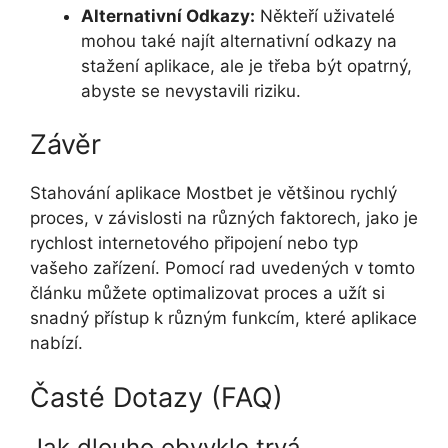
Alternativní Odkazy:
Někteří uživatelé
mohou také najít alternativní odkazy na
stažení aplikace, ale je třeba být opatrný,
abyste se nevystavili riziku.
Závěr
Stahování aplikace Mostbet je většinou rychlý
proces, v závislosti na různých faktorech, jako je
rychlost internetového připojení nebo typ
vašeho zařízení. Pomocí rad uvedených v tomto
článku můžete optimalizovat proces a užít si
snadný přístup k různým funkcím, které aplikace
nabízí.
Časté Dotazy (FAQ)
Jak dlouho obvykle trvá