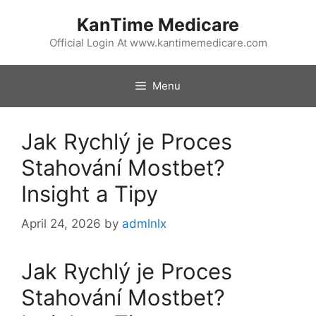
Skip
KanTime Medicare
to
content
Official Login At www.kantimemedicare.com
Menu
Jak Rychlý je Proces
Stahování Mostbet?
Insight a Tipy
April 24, 2026
by
admlnlx
Jak Rychlý je Proces
Stahování Mostbet?