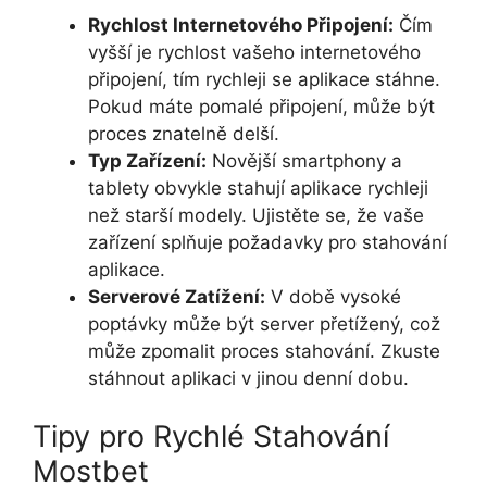
Rychlost Internetového Připojení:
Čím
vyšší je rychlost vašeho internetového
připojení, tím rychleji se aplikace stáhne.
Pokud máte pomalé připojení, může být
proces znatelně delší.
Typ Zařízení:
Novější smartphony a
tablety obvykle stahují aplikace rychleji
než starší modely. Ujistěte se, že vaše
zařízení splňuje požadavky pro stahování
aplikace.
Serverové Zatížení:
V době vysoké
poptávky může být server přetížený, což
může zpomalit proces stahování. Zkuste
stáhnout aplikaci v jinou denní dobu.
Tipy pro Rychlé Stahování
Mostbet