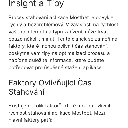
Insight a Tipy
Proces stahování aplikace Mostbet je obvykle
rychlý a bezproblémový. V závislosti na rychlosti
vašeho internetu a typu zařízení může trvat
pouze několik minut. Tento článek se zaměří na
faktory, které mohou ovlivnit čas stahování,
poskytne vám tipy na optimalizaci procesu a
nabídne důležité informace, které budete
potřebovat pro úspěšné stažení aplikace.
Faktory Ovlivňující Čas
Stahování
Existuje několik faktorů, které mohou ovlivnit
rychlost stahování aplikace Mostbet. Mezi
hlavní faktory patří: