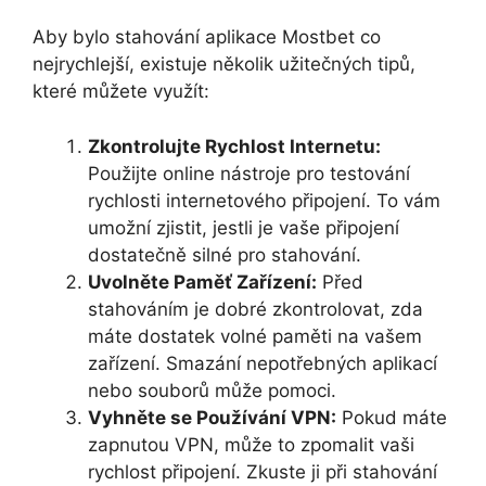
Aby bylo stahování aplikace Mostbet co
nejrychlejší, existuje několik užitečných tipů,
které můžete využít:
Zkontrolujte Rychlost Internetu:
Použijte online nástroje pro testování
rychlosti internetového připojení. To vám
umožní zjistit, jestli je vaše připojení
dostatečně silné pro stahování.
Uvolněte Paměť Zařízení:
Před
stahováním je dobré zkontrolovat, zda
máte dostatek volné paměti na vašem
zařízení. Smazání nepotřebných aplikací
nebo souborů může pomoci.
Vyhněte se Používání VPN:
Pokud máte
zapnutou VPN, může to zpomalit vaši
rychlost připojení. Zkuste ji při stahování