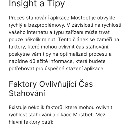
Insight a Tipy
Proces stahování aplikace Mostbet je obvykle
rychlý a bezproblémový. V závislosti na rychlosti
vašeho internetu a typu zařízení může trvat
pouze několik minut. Tento článek se zaměří na
faktory, které mohou ovlivnit čas stahování,
poskytne vám tipy na optimalizaci procesu a
nabídne důležité informace, které budete
potřebovat pro úspěšné stažení aplikace.
Faktory Ovlivňující Čas
Stahování
Existuje několik faktorů, které mohou ovlivnit
rychlost stahování aplikace Mostbet. Mezi
hlavní faktory patří: