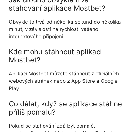
stahování aplikace Mostbet?
Obvykle to trvá od několika sekund do několika
minut, v závislosti na rychlosti vašeho
internetového připojení.
Kde mohu stáhnout aplikaci
Mostbet?
Aplikaci Mostbet můžete stáhnout z oficiálních
webových stránek nebo z App Store a Google
Play.
Co dělat, když se aplikace stáhne
příliš pomalu?
Pokud se stahování zdá být pomalé,