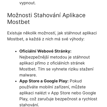
vypnout.
Možnosti Stahování Aplikace
Mostbet
Existuje několik možností, jak stáhnout aplikaci
Mostbet, a každá z nich má své výhody:
Oficiální Webové Stránky:
Nejbezpečnější metodou je stáhnout
aplikaci přímo z oficiálních stránek
Mostbet. Tím se vyhnete riziku stažení
malware.
App Store a Google Play:
Pokud
používáte mobilní zařízení, můžete
aplikaci nalézt v App Store nebo Google
Play, což zaručuje bezpečnost a rychlost
stahování.