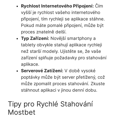
Rychlost Internetového Připojení:
Čím
vyšší je rychlost vašeho internetového
připojení, tím rychleji se aplikace stáhne.
Pokud máte pomalé připojení, může být
proces znatelně delší.
Typ Zařízení:
Novější smartphony a
tablety obvykle stahují aplikace rychleji
než starší modely. Ujistěte se, že vaše
zařízení splňuje požadavky pro stahování
aplikace.
Serverové Zatížení:
V době vysoké
poptávky může být server přetížený, což
může zpomalit proces stahování. Zkuste
stáhnout aplikaci v jinou denní dobu.
Tipy pro Rychlé Stahování
Mostbet