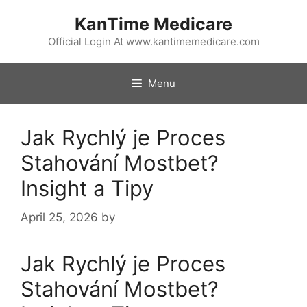
Skip
KanTime Medicare
to
content
Official Login At www.kantimemedicare.com
Menu
Jak Rychlý je Proces
Stahování Mostbet?
Insight a Tipy
April 25, 2026
by
Jak Rychlý je Proces
Stahování Mostbet?