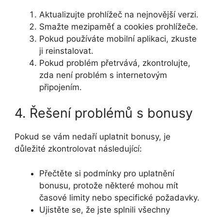
Aktualizujte prohlížeč na nejnovější verzi.
Smažte mezipaměť a cookies prohlížeče.
Pokud používáte mobilní aplikaci, zkuste
ji reinstalovat.
Pokud problém přetrvává, zkontrolujte,
zda není problém s internetovým
připojením.
4. Řešení problémů s bonusy
Pokud se vám nedaří uplatnit bonusy, je
důležité zkontrolovat následující:
Přečtěte si podmínky pro uplatnění
bonusu, protože některé mohou mít
časové limity nebo specifické požadavky.
Ujistěte se, že jste splnili všechny