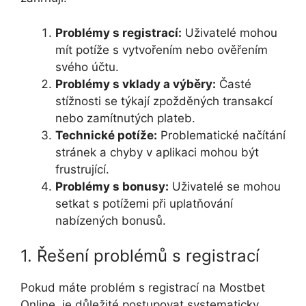
Problémy s registrací:
Uživatelé mohou
mít potíže s vytvořením nebo ověřením
svého účtu.
Problémy s vklady a výběry:
Časté
stížnosti se týkají zpožděných transakcí
nebo zamítnutých plateb.
Technické potíže:
Problematické načítání
stránek a chyby v aplikaci mohou být
frustrující.
Problémy s bonusy:
Uživatelé se mohou
setkat s potížemi při uplatňování
nabízených bonusů.
1. Řešení problémů s registrací
Pokud máte problém s registrací na Mostbet
Online, je důležité postupovat systematicky.