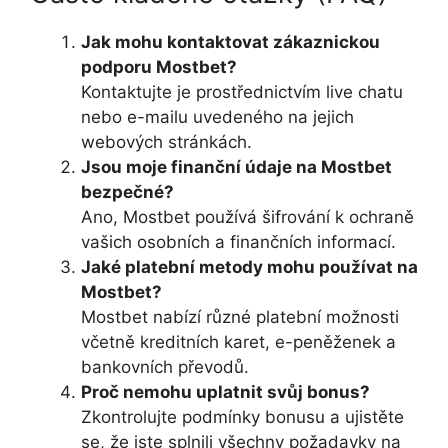
Jak mohu kontaktovat zákaznickou
podporu Mostbet?
Kontaktujte je prostřednictvím live chatu
nebo e-mailu uvedeného na jejich
webových stránkách.
Jsou moje finanční údaje na Mostbet
bezpečné?
Ano, Mostbet používá šifrování k ochraně
vašich osobních a finančních informací.
Jaké platební metody mohu používat na
Mostbet?
Mostbet nabízí různé platební možnosti
včetně kreditních karet, e-peněženek a
bankovních převodů.
Proč nemohu uplatnit svůj bonus?
Zkontrolujte podmínky bonusu a ujistěte
se, že jste splnili všechny požadavky na