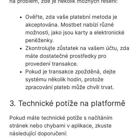
na problém, zde je několik možných řešení:
Ověřte, zda vaše platební metoda je
akceptována. Mostbet nabízí různé
možnosti, jako jsou karty a elektronické
peněženky.
Zkontrolujte zůstatek na vašem účtu, zda
máte dostatečné prostředky pro
provedení transakce.
Pokud je transakce zpožděná, dejte
systému několik hodin, protože
zpracování plateb může chvíli trvat.
3. Technické potíže na platformě
Pokud máte technické potíže s načítáním
stránek nebo chybami v aplikace, zkuste
následující doporučení: