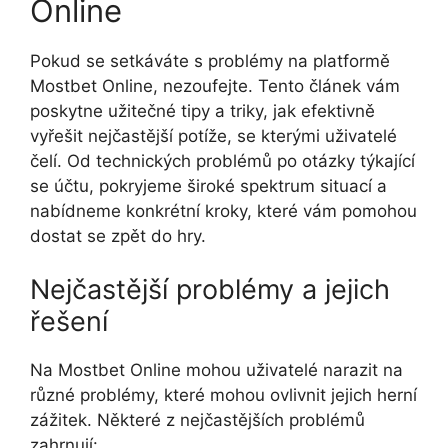
Online
Pokud se setkáváte s problémy na platformě
Mostbet Online, nezoufejte. Tento článek vám
poskytne užitečné tipy a triky, jak efektivně
vyřešit nejčastější potíže, se kterými uživatelé
čelí. Od technických problémů po otázky týkající
se účtu, pokryjeme široké spektrum situací a
nabídneme konkrétní kroky, které vám pomohou
dostat se zpět do hry.
Nejčastější problémy a jejich
řešení
Na Mostbet Online mohou uživatelé narazit na
různé problémy, které mohou ovlivnit jejich herní
zážitek. Některé z nejčastějších problémů
zahrnují: