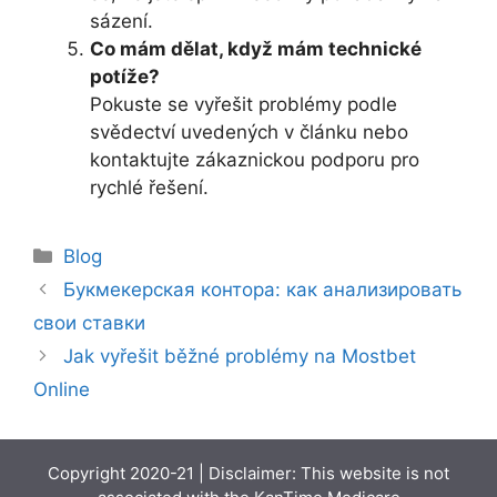
sázení.
Co mám dělat, když mám technické
potíže?
Pokuste se vyřešit problémy podle
svědectví uvedených v článku nebo
kontaktujte zákaznickou podporu pro
rychlé řešení.
Categories
Blog
Букмекерская контора: как анализировать
свои ставки
Jak vyřešit běžné problémy na Mostbet
Online
Copyright 2020-21 | Disclaimer: This website is not