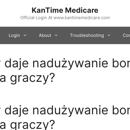
KanTime Medicare
Official Login At www.kantimemedicare.com
Login
About
Troubleshooting
Con
ty daje nadużywanie b
la graczy?
ty daje nadużywanie b
la graczy?