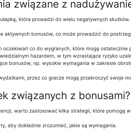
enia związane z nadużywan
apką, która prowadzi do wielu negatywnych skutków. 
zbie aktywnych bonusów, co może prowadzić do postrzega
h oczekiwań co do wygranych, które mogą ostatecznie 
wiedzialnym hazardem, w tym wzrastające ryzyko uzale
ące bonusów, np. wysokie wymagania w zakresie obrotu
d wydatkami, przez co gracze mogą przekroczyć swoje m
ek związanych z bonusami?
cji, warto zastosować kilka strategii, które pomogą 
ty, aby dokładnie zrozumieć, jakie są wymagania.