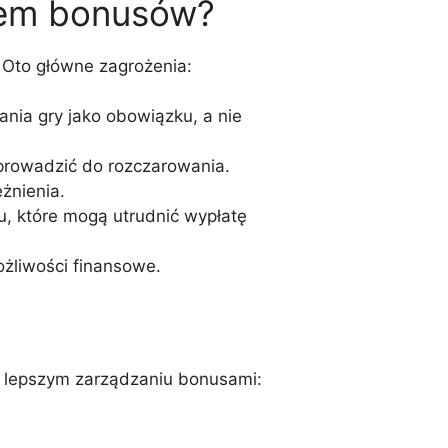
iem bonusów?
Oto główne zagrożenia:
nia gry jako obowiązku, a nie
prowadzić do rozczarowania.
żnienia.
, które mogą utrudnić wypłatę
ożliwości finansowe.
w lepszym zarządzaniu bonusami: