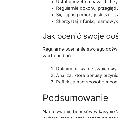
Ustal budżet na hazard i tr
Regularnie dokonuj przeglądu
Sięgaj po pomoc, jeśli czujes
Skorzystaj z funkcji samowyk
Jak ocenić swoje do
Regularne ocenianie swojego doświ
warto podjąć:
Dokumentowanie swoich wygr
Analiza, które bonusy przynio
Refleksja nad sposobem pode
Podsumowanie
Nadużywanie bonusów w kasynie Vo