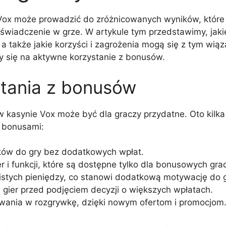
x może prowadzić do zróżnicowanych wyników, które w
doświadczenie w grze. W artykule tym przedstawimy, jak
a także jakie korzyści i zagrożenia mogą się z tym wiąz
 się na aktywne korzystanie z bonusów.
stania z bonusów
kasynie Vox może być dla graczy przydatne. Oto kilka
 bonusami:
ków do gry bez dodatkowych wpłat.
 i funkcji, które są dostępne tylko dla bonusowych gra
stych pieniędzy, co stanowi dodatkową motywację do g
 gier przed podjęciem decyzji o większych wpłatach.
owania w rozgrywkę, dzięki nowym ofertom i promocjom