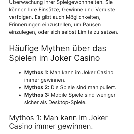
Überwachung Ihrer Spielgewohnheiten. Sie
können Ihre Einsätze, Gewinne und Verluste
verfolgen. Es gibt auch Möglichkeiten,
Erinnerungen einzustellen, um Pausen
einzulegen, oder sich selbst Limits zu setzen.
Häufige Mythen über das
Spielen im Joker Casino
Mythos 1:
Man kann im Joker Casino
immer gewinnen.
Mythos 2:
Die Spiele sind manipuliert.
Mythos 3:
Mobile Spiele sind weniger
sicher als Desktop-Spiele.
Mythos 1: Man kann im Joker
Casino immer gewinnen.