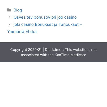
Categories
Blog
Osvežitev bonusov pri joo casino
joki casino Bonukset ja Tarjoukset –
Ymmärrä Ehdot
Copyright 2020-21 | Disclaimer: This website is not
associated with the
KanTime Medicare