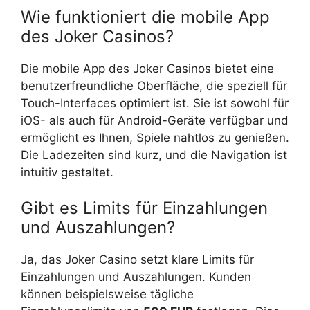
Wie funktioniert die mobile App
des Joker Casinos?
Die mobile App des Joker Casinos bietet eine
benutzerfreundliche Oberfläche, die speziell für
Touch-Interfaces optimiert ist. Sie ist sowohl für
iOS- als auch für Android-Geräte verfügbar und
ermöglicht es Ihnen, Spiele nahtlos zu genießen.
Die Ladezeiten sind kurz, und die Navigation ist
intuitiv gestaltet.
Gibt es Limits für Einzahlungen
und Auszahlungen?
Ja, das Joker Casino setzt klare Limits für
Einzahlungen und Auszahlungen. Kunden
können beispielsweise tägliche