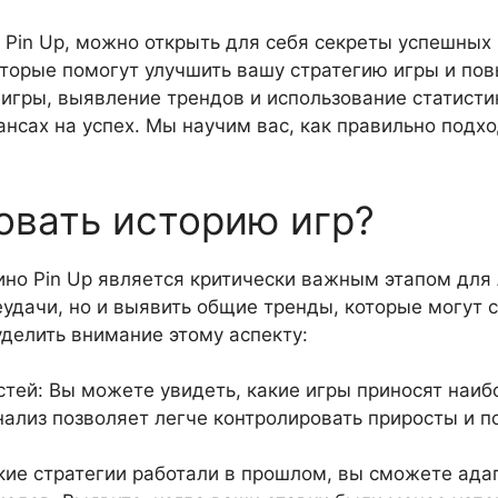
 Pin Up, можно открыть для себя секреты успешных
торые помогут улучшить вашу стратегию игры и по
игры, выявление трендов и использование статист
нсах на успех. Мы научим вас, как правильно подход
овать историю игр?
ино Pin Up является критически важным этапом для 
еудачи, но и выявить общие тренды, которые могут 
уделить внимание этому аспекту:
тей: Вы можете увидеть, какие игры приносят наи
ализ позволяет легче контролировать приросты и п
акие стратегии работали в прошлом, вы сможете ада