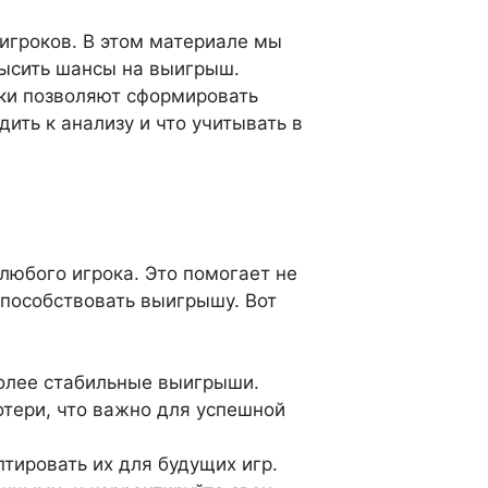
 игроков. В этом материале мы
высить шансы на выигрыш.
ики позволяют сформировать
ить к анализу и что учитывать в
любого игрока. Это помогает не
способствовать выигрышу. Вот
более стабильные выигрыши.
отери, что важно для успешной
птировать их для будущих игр.