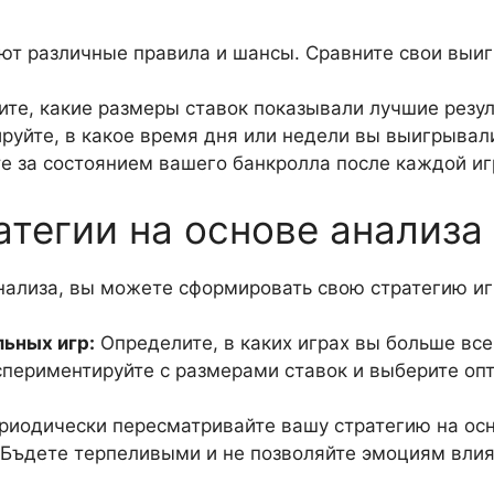
т различные правила и шансы. Сравните свои выиг
те, какие размеры ставок показывали лучшие резул
руйте, в какое время дня или недели вы выигрывал
е за состоянием вашего банкролла после каждой иг
тегии на основе анализа
нализа, вы можете сформировать свою стратегию иг
ьных игр:
Определите, в каких играх вы больше вс
периментируйте с размерами ставок и выберите оп
иодически пересматривайте вашу стратегию на осн
Бъдете терпеливыми и не позволяйте эмоциям влият