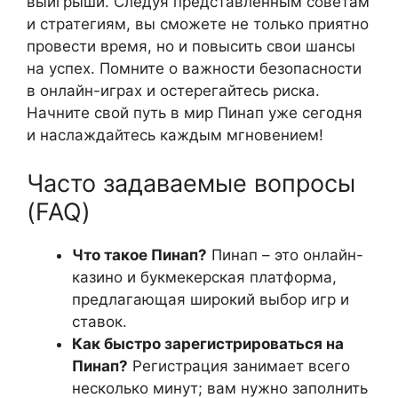
выигрыши. Следуя представленным советам
и стратегиям, вы сможете не только приятно
провести время, но и повысить свои шансы
на успех. Помните о важности безопасности
в онлайн-играх и остерегайтесь риска.
Начните свой путь в мир Пинап уже сегодня
и наслаждайтесь каждым мгновением!
Часто задаваемые вопросы
(FAQ)
Что такое Пинап?
Пинап – это онлайн-
казино и букмекерская платформа,
предлагающая широкий выбор игр и
ставок.
Как быстро зарегистрироваться на
Пинап?
Регистрация занимает всего
несколько минут; вам нужно заполнить