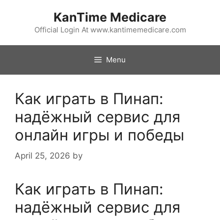
Skip
KanTime Medicare
to
content
Official Login At www.kantimemedicare.com
Menu
Как играть в Пинап:
надёжный сервис для
онлайн игры и победы
April 25, 2026
by
Как играть в Пинап:
надёжный сервис для