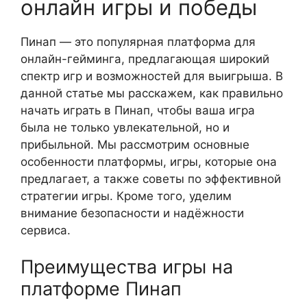
онлайн игры и победы
Пинап — это популярная платформа для
онлайн-гейминга, предлагающая широкий
спектр игр и возможностей для выигрыша. В
данной статье мы расскажем, как правильно
начать играть в Пинап, чтобы ваша игра
была не только увлекательной, но и
прибыльной. Мы рассмотрим основные
особенности платформы, игры, которые она
предлагает, а также советы по эффективной
стратегии игры. Кроме того, уделим
внимание безопасности и надёжности
сервиса.
Преимущества игры на
платформе Пинап