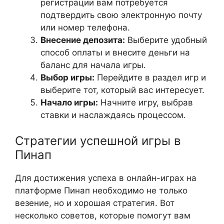
регистрации вам потребуется
подтвердить свою электронную почту
или номер телефона.
Внесение депозита:
Выберите удобный
способ оплаты и внесите деньги на
баланс для начала игры.
Выбор игры:
Перейдите в раздел игр и
выберите тот, который вас интересует.
Начало игры:
Начните игру, выбрав
ставки и наслаждаясь процессом.
Стратегии успешной игры в
Пинап
Для достижения успеха в онлайн-играх на
платформе Пинап необходимо не только
везение, но и хорошая стратегия. Вот
несколько советов, которые помогут вам