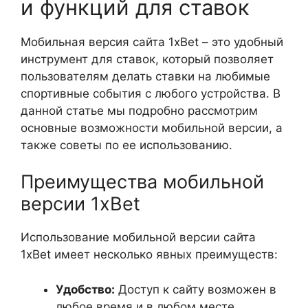
и функций для ставок
Мобильная версия сайта 1xBet – это удобный
инструмент для ставок, который позволяет
пользователям делать ставки на любимые
спортивные события с любого устройства. В
данной статье мы подробно рассмотрим
основные возможности мобильной версии, а
также советы по ее использованию.
Преимущества мобильной
версии 1xBet
Использование мобильной версии сайта
1xBet имеет несколько явных преимуществ:
Удобство:
Доступ к сайту возможен в
любое время и в любом месте.