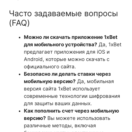
Часто задаваемые вопросы
(FAQ)
Можно ли скачать приложение 1xBet
для мобильного устройства?
Да, 1xBet
предлагает приложения для iOS и
Android, которые можно скачать с
официального сайта.
Безопасно ли делать ставки через
мобильную версию?
Да, мобильная
версия сайта 1xBet использует
современные технологии шифрования
для защиты ваших данных.
Как пополнить счет через мобильную
версию?
Вы можете использовать
различные методы, включая