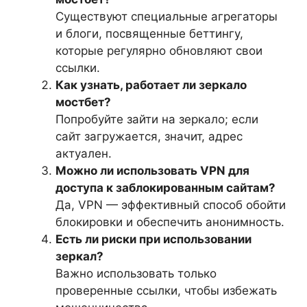
Существуют специальные агрегаторы
и блоги, посвященные беттингу,
которые регулярно обновляют свои
ссылки.
Как узнать, работает ли зеркало
мостбет?
Попробуйте зайти на зеркало; если
сайт загружается, значит, адрес
актуален.
Можно ли использовать VPN для
доступа к заблокированным сайтам?
Да, VPN — эффективный способ обойти
блокировки и обеспечить анонимность.
Есть ли риски при использовании
зеркал?
Важно использовать только
проверенные ссылки, чтобы избежать