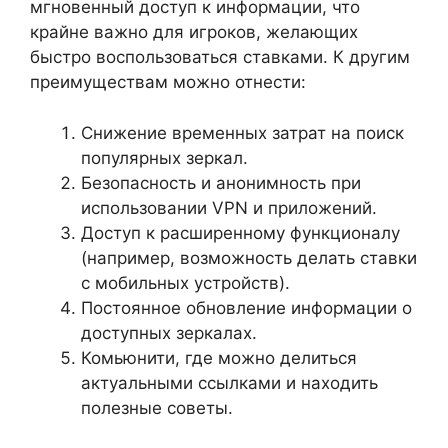
мгновенный доступ к информации, что
крайне важно для игроков, желающих
быстро воспользоваться ставками. К другим
преимуществам можно отнести:
Снижение временных затрат на поиск
популярных зеркал.
Безопасность и анонимность при
использовании VPN и приложений.
Доступ к расширенному функционалу
(например, возможность делать ставки
с мобильных устройств).
Постоянное обновление информации о
доступных зеркалах.
Комьюнити, где можно делиться
актуальными ссылками и находить
полезные советы.