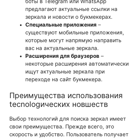
боты в Telegram или WhatsApp
предлагают актуальные ссылки на
зеркала и новости о букмекерах.
Специальные приложения
–
существуют мобильные приложения,
которые могут напрямую направить
вас на актуальные зеркала.
Расширения для браузеров
–
некоторые расширения автоматически
ищут актуальные зеркала при
переходе на сайт букмекера.
Преимущества использования
tecnologических новшеств
Выбор технологий для поиска зеркал имеет
свои преимущества. Прежде всего, это
скорость и удобство. Пользователь получает