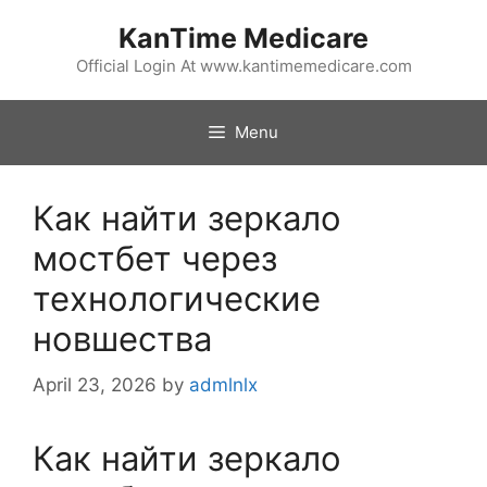
Skip
KanTime Medicare
to
content
Official Login At www.kantimemedicare.com
Menu
Как найти зеркало
мостбет через
технологические
новшества
April 23, 2026
by
admlnlx
Как найти зеркало