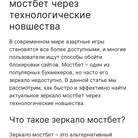
мостбет через
технологические
новшества
В современном мире азартные игры
становятся все более доступными, и многие
пользователи ищут способы обойти
блокировки сайтов. Мостбет – один из
популярных букмекеров, но часто его
зеркало недоступно. В данной статье мы
рассмотрим, как быстро и эффективно найти
актуальное зеркало мостбет через
технологические новшества.
Что такое зеркало мостбет?
Зеркало мостбет – это альтернативный