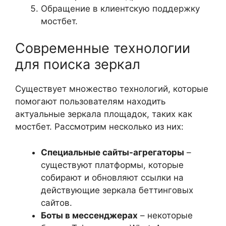
Обращение в клиентскую поддержку
мостбет.
Современные технологии
для поиска зеркал
Существует множество технологий, которые
помогают пользователям находить
актуальные зеркала площадок, таких как
мостбет. Рассмотрим несколько из них:
Специальные сайты-агрегаторы
–
существуют платформы, которые
собирают и обновляют ссылки на
действующие зеркала беттинговых
сайтов.
Боты в мессенджерах
– некоторые