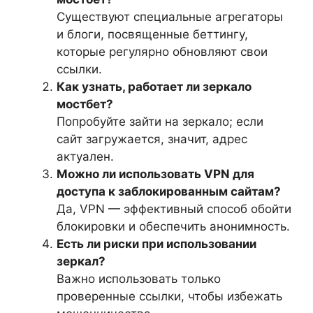
Существуют специальные агрегаторы
и блоги, посвященные беттингу,
которые регулярно обновляют свои
ссылки.
Как узнать, работает ли зеркало
мостбет?
Попробуйте зайти на зеркало; если
сайт загружается, значит, адрес
актуален.
Можно ли использовать VPN для
доступа к заблокированным сайтам?
Да, VPN — эффективный способ обойти
блокировки и обеспечить анонимность.
Есть ли риски при использовании
зеркал?
Важно использовать только
проверенные ссылки, чтобы избежать